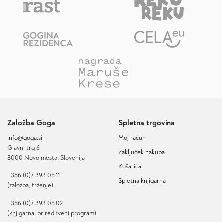
Založba Goga
Spletna trgovina
info@goga.si
Moj račun
Glavni trg 6
Zaključek nakupa
8000 Novo mesto, Slovenija
Košarica
+386 (0)7 393 08 11
Spletna knjigarna
(založba, trženje)
+386 (0)7 393 08 02
(knjigarna, prireditveni program)