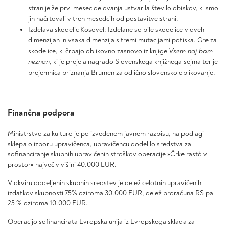
stran je že prvi mesec delovanja ustvarila število obiskov, ki smo
jih načrtovali v treh mesedcih od postavitve strani.
Izdelava skodelic Kosovel: Izdelane so bile skodelice v dveh
dimenzijah in vsaka dimenzija s tremi mutacijami potiska. Gre za
skodelice, ki črpajo oblikovno zasnovo iz knjige
Vsem naj bom
neznan
, ki je prejela nagrado Slovenskega knjižnega sejma ter je
prejemnica priznanja Brumen za odlično slovensko oblikovanje.
Finančna podpora
Ministrstvo za kulturo je po izvedenem javnem razpisu, na podlagi
sklepa o izboru upravičenca, upravičencu dodelilo sredstva za
sofinanciranje skupnih upravičenih stroškov operacije »Črke rastó v
prostor« največ v višini 40.000 EUR.
V okviru dodeljenih skupnih sredstev je delež celotnih upravičenih
izdatkov skupnosti 75% oziroma 30.000 EUR, delež proračuna RS pa
25 % oziroma 10.000 EUR.
Operacijo sofinancirata Evropska unija iz Evropskega sklada za