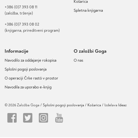
Košarica
+386 (0)7 393 08 11
Spletna knjigarna
(založba, trženje)
+386 (0)7 393 08 02
(knjigarna, prireditveni program)
Informacije
O založbi Goga
Navodilo za oddajanje rokopisa
O nas
Splošni pogoji poslovanja
O operaciji Črke rastó v prostor
Navodila za uporabo e-knjig
© 2026 Založba Goga /
Splošni pogoji poslovanja
Košarica
/ Izdelava
Ideaz