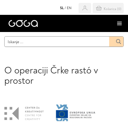
SL
/
EN
Košarica (
0
)
O operaciji Črke rastó v
prostor