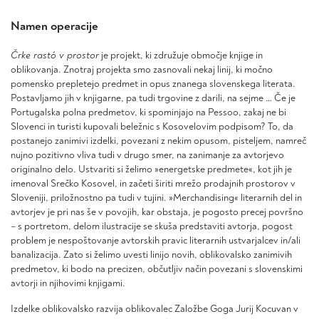
Namen operacije
Črke rastó v prostor
je projekt, ki združuje območje knjige in
oblikovanja. Znotraj projekta smo zasnovali nekaj linij, ki močno
pomensko prepletejo predmet in opus znanega slovenskega literata.
Postavljamo jih v knjigarne, pa tudi trgovine z darili, na sejme … Če je
Portugalska polna predmetov, ki spominjajo na Pessoo, zakaj ne bi
Slovenci in turisti kupovali beležnic s Kosovelovim podpisom? To, da
postanejo zanimivi izdelki, povezani z nekim opusom, pisteljem, namreč
nujno pozitivno vliva tudi v drugo smer, na zanimanje za avtorjevo
originalno delo. Ustvariti si želimo »energetske predmete«, kot jih je
imenoval Srečko Kosovel, in začeti širiti mrežo prodajnih prostorov v
Sloveniji, priložnostno pa tudi v tujini. »Merchandising« literarnih del in
avtorjev je pri nas še v povojih, kar obstaja, je pogosto precej površno
– s portretom, delom ilustracije se skuša predstaviti avtorja, pogost
problem je nespoštovanje avtorskih pravic literarnih ustvarjalcev in/ali
banalizacija. Zato si želimo uvesti linijo novih, oblikovalsko zanimivih
predmetov, ki bodo na precizen, občutljiv način povezani s slovenskimi
avtorji in njihovimi knjigami.
Izdelke oblikovalsko razvija oblikovalec Založbe Goga Jurij Kocuvan v