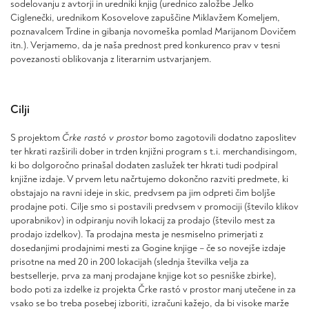
sodelovanju z avtorji in uredniki knjig (urednico založbe Jelko
Ciglenečki, urednikom Kosovelove zapuščine Miklavžem Komeljem,
poznavalcem Trdine in gibanja novomeška pomlad Marijanom Dovičem
itn.). Verjamemo, da je naša prednost pred konkurenco prav v tesni
povezanosti oblikovanja z literarnim ustvarjanjem.
Cilji
S projektom
Črke rastó v prostor
bomo zagotovili dodatno zaposlitev
ter hkrati razširili dober in trden knjižni program s t.i. merchandisingom,
ki bo dolgoročno prinašal dodaten zaslužek ter hkrati tudi podpiral
knjižne izdaje. V prvem letu načrtujemo dokončno razviti predmete, ki
obstajajo na ravni ideje in skic, predvsem pa jim odpreti čim boljše
prodajne poti. Cilje smo si postavili predvsem v promociji (število klikov
uporabnikov) in odpiranju novih lokacij za prodajo (število mest za
prodajo izdelkov). Ta prodajna mesta je nesmiselno primerjati z
dosedanjimi prodajnimi mesti za Gogine knjige – če so novejše izdaje
prisotne na med 20 in 200 lokacijah (slednja številka velja za
bestsellerje, prva za manj prodajane knjige kot so pesniške zbirke),
bodo poti za izdelke iz projekta Črke rastó v prostor manj utečene in za
vsako se bo treba posebej izboriti, izračuni kažejo, da bi visoke marže