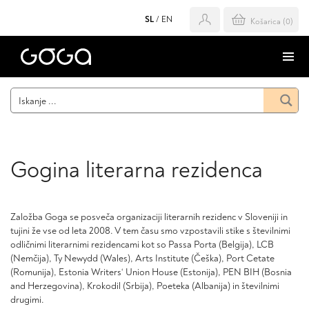
SL
/
EN
Košarica (
0
)
Gogina literarna rezidenca
Založba Goga se posveča organizaciji literarnih rezidenc v Sloveniji in
tujini že vse od leta 2008. V tem času smo vzpostavili stike s številnimi
odličnimi literarnimi rezidencami kot so Passa Porta (Belgija), LCB
(Nemčija), Ty Newydd (Wales), Arts Institute (Češka), Port Cetate
(Romunija), Estonia Writers‘ Union House (Estonija), PEN BIH (Bosnia
and Herzegovina), Krokodil (Srbija), Poeteka (Albanija) in številnimi
drugimi.