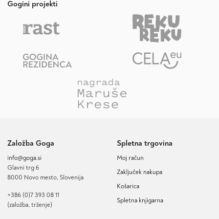
Gogini projekti
Založba Goga
Spletna trgovina
info@goga.si
Moj račun
Glavni trg 6
Zaključek nakupa
8000 Novo mesto, Slovenija
Košarica
+386 (0)7 393 08 11
Spletna knjigarna
(založba, trženje)