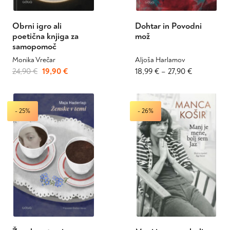
Obrni igro ali
Dohtar in Povodni
poetična knjiga za
mož
samopomoč
Monika Vrečar
Aljoša Harlamov
Izvirna
Trenutna
Ta
Cenovni
Ta
24,90
€
19,90
€
18,99
€
–
27,90
€
izdelek
izdelek
cena
cena
razpon:
ima
ima
je
je:
od
več
več
bila:
19,90 €.
18,99 €
- 25%
- 26%
različic.
različic.
24,90 €.
do
Možnosti
Možnosti
27,90 €
lahko
lahko
izberete
izberete
na
na
strani
strani
izdelka
izdelka