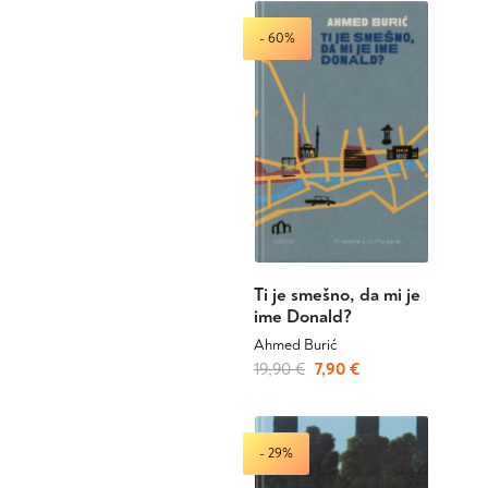
je
je:
bila:
9,90 €.
- 60%
27,90 €.
Ti je smešno, da mi je
ime Donald?
Ahmed Burić
Izvirna
Trenutna
19,90
€
7,90
€
cena
cena
je
je:
bila:
7,90 €.
- 29%
19,90 €.