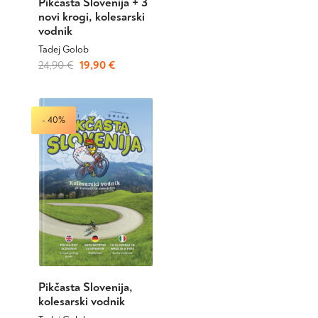
Pikčasta Slovenija + 3
novi krogi, kolesarski
vodnik
Tadej Golob
Izvirna
Trenutna
Ta
24,90
€
19,90
€
izdelek
cena
cena
ima
je
je:
več
bila:
19,90 €.
- 40%
različic.
24,90 €.
Možnosti
lahko
izberete
na
strani
izdelka
Pikčasta Slovenija,
kolesarski vodnik