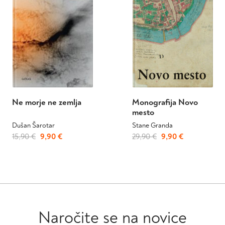
Ne morje ne zemlja
Monografija Novo
mesto
Dušan Šarotar
Stane Granda
Izvirna
Trenutna
Izvirna
Trenutna
15,90
€
9,90
€
29,90
€
9,90
€
cena
cena
cena
cena
je
je:
je
je:
bila:
9,90 €.
bila:
9,90 €.
15,90 €.
29,90 €.
Naročite se na novice