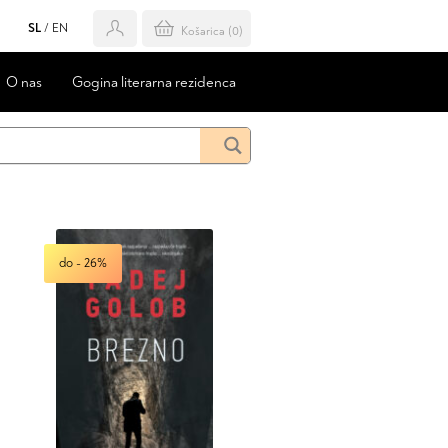
SL
/
EN
Košarica (
0
)
O nas
Gogina literarna rezidenca
do - 26%