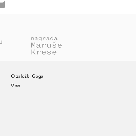
O založbi Goga
O nas