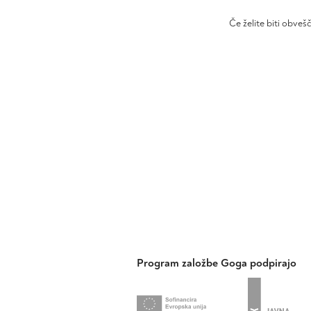
Če želite biti obveš
Program založbe Goga podpirajo