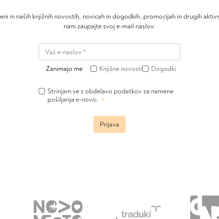
čeni in naših knjižnih novostih, novicah in dogodkih, promocijah in drugih akt
nam zaupajte svoj e-mail naslov.
Zanimajo me
Knjižne novosti
Dogodki
Strinjam se z obdelavo podatkov za namene
»
pošiljanja e-novic
Prijava