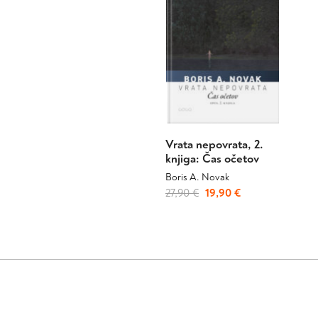
Vrata nepovrata, 2.
knjiga: Čas očetov
Boris A. Novak
Izvirna
Trenutna
27,90
€
19,90
€
cena
cena
je
je:
bila:
19,90 €.
27,90 €.