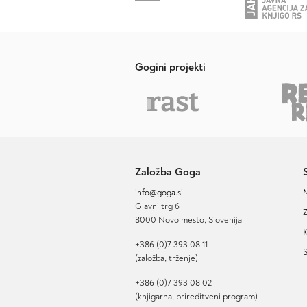
Gogini projekti
Založba Goga
info@goga.si
Glavni trg 6
Z
8000 Novo mesto, Slovenija
K
+386 (0)7 393 08 11
S
(založba, trženje)
+386 (0)7 393 08 02
(knjigarna, prireditveni program)