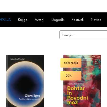
AKCIJA
Knjige
Avtorji
Dogodki
Festivali
Novice
nominacija
- 20%