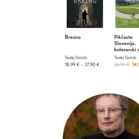
Brezno
Pikčasta
Slovenija,
kolesarski 
Tadej Golob
Tadej Golob
Cenovni
Ta
Izv
18,99
€
–
27,90
€
24,90
€
14
izdelek
razpon:
ce
ima
od
je
več
18,99 €
bila
različic.
do
24,
Možnosti
27,90 €
lahko
izberete
na
strani
izdelka