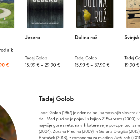
Jezero
Dolina rož
Svinjs
vodnik
Tadej Golob
Tadej Golob
Tadej G
irna
Trenutna
Ta
Cenovni
Ta
Cenovni
Ta
,90
€
15,99
€
–
29,90
€
15,99
€
–
37,90
€
19,90
€
izdelek
izdelek
izdelek
na
cena
razpon:
razpon:
ima
ima
ima
je:
od
od
več
več
več
:
14,90 €.
15,99 €
15,99 €
različic.
različic.
različic.
90 €.
do
do
Možnosti
Tadej Golob
Možnosti
Možnosti
29,90 €
37,90 €
lahko
lahko
lahko
izberete
izberete
izberete
Tadej Golob (1967) je eden najbolj samosvojih slovensk
na
na
na
del. Med pisci se je pojavil s knjigo
Z Everesta
(2000), v
strani
strani
strani
najvišje gore sveta, na vrh katere se je povzpel tudi sam
izdelka
izdelka
izdelka
(2004), Zorana Predina (2009) in Gorana Dragića (2015)
Bratušek (2018), z romanoma za mladino
Zlati zob
(2011