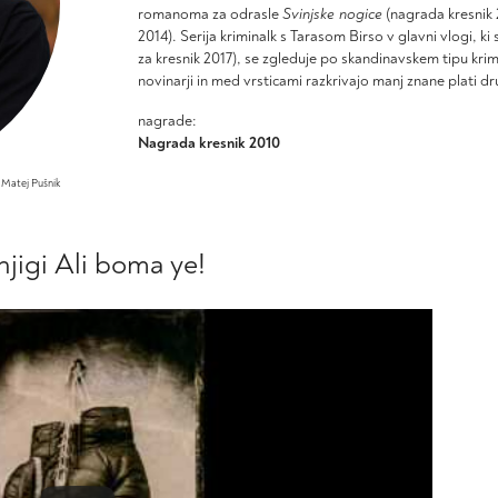
romanoma za odrasle
Svinjske nogice
(nagrada kresnik 
2014). Serija kriminalk s Tarasom Birso v glavni vlogi, k
za kresnik 2017), se zgleduje po skandinavskem tipu krimi
novinarji in med vrsticami razkrivajo manj znane plati dr
nagrade:
Nagrada kresnik 2010
 Matej Pušnik
jigi Ali boma ye!