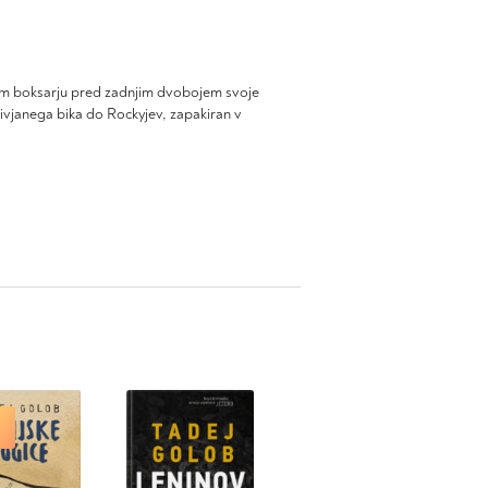
em boksarju pred zadnjim dvobojem svoje
divjanega bika do Rockyjev, zapakiran v