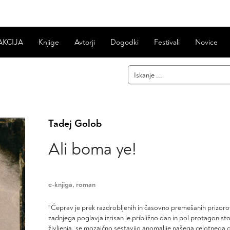
AKCIJA
Knjige
Avtorji
Dogodki
Festivali
Novice
Tadej Golob
Ali boma ye!
e-knjiga
,
roman
“Čeprav je prek razdrobljenih in časovno premešanih prizoro
zadnjega poglavja izrisan le približno dan in pol protagonis
življenja, se mozaično sestavijo anomalije našega celotnega