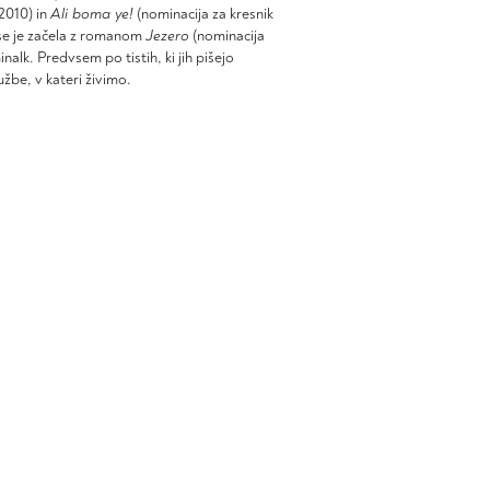
2010) in
Ali boma ye!
(nominacija za kresnik
i se je začela z romanom
Jezero
(nominacija
nalk. Predvsem po tistih, ki jih pišejo
užbe, v kateri živimo.