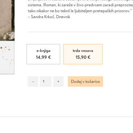
sistema. Roman, ki zareže v živo predvsem zaradi preproste
tako nikakor ne bo teknil le ljubiteljem pretepaških prizorov.”
– Sandra Krkoč, Dnevnik
e-knjiga
trda vezava
14,99
€
15,90
€
Ali
–
+
Dodaj v košarico
boma
ye!
količina