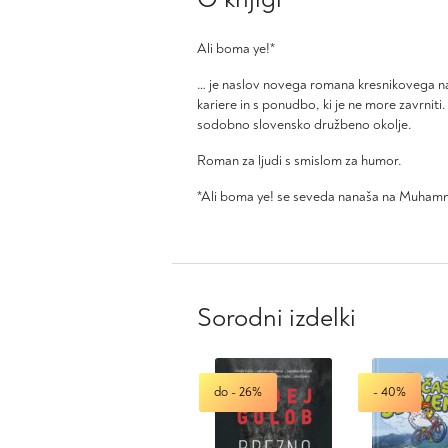
Ali boma ye!*
… je naslov novega romana kresnikovega n
kariere in s ponudbo, ki je ne more zavrnit
sodobno slovensko družbeno okolje.
Roman za ljudi s smislom za humor.
*Ali boma ye! se seveda nanaša na Muhammad
Sorodni izdelki
do - 26%
- 40%