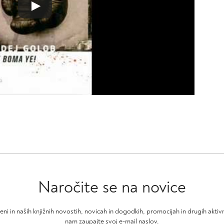
Naročite se na novice
čeni in naših knjižnih novostih, novicah in dogodkih, promocijah in drugih akt
nam zaupajte svoj e-mail naslov.