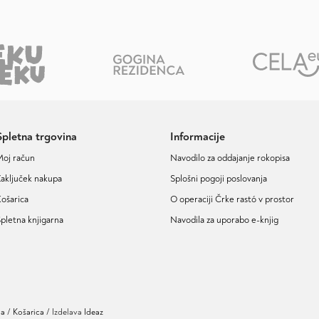
Spletna trgovina
Informacije
Moj račun
Navodilo za oddajanje rokopisa
aključek nakupa
Splošni pogoji poslovanja
ošarica
O operaciji Črke rastó v prostor
pletna knjigarna
Navodila za uporabo e-knjig
ja
Košarica
/ Izdelava
Ideaz