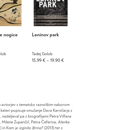
ke nogice
Leninov park
olob
Tadej Golob
Cenovni
Ta
15,99
€
–
19,90
€
izdelek
razpon:
ima
od
več
15,99 €
različic.
do
Možnosti
19,90 €
lahko
izberete
ih avtorjev s tematsko raznolikim naborom
na
 kateri popisuje smučanje Dava Karničarja z
strani
, nadaljeval pa z biografijami Petra Vilfana
izdelka
, Milene Zupančič, Petra Čeferina, Alenke
) in
Kam je izginila Brina?
(2013) ter z