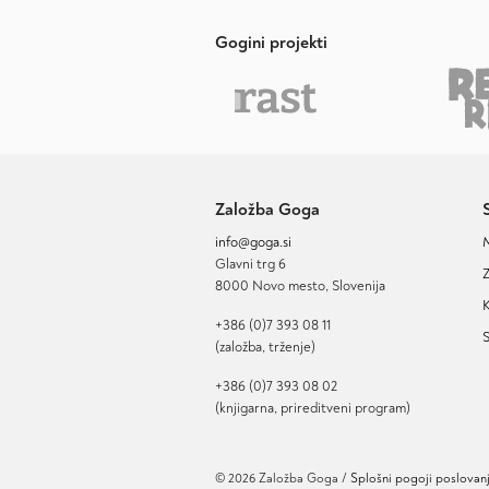
Gogini projekti
Založba Goga
info@goga.si
Glavni trg 6
Z
8000 Novo mesto, Slovenija
K
+386 (0)7 393 08 11
S
(založba, trženje)
+386 (0)7 393 08 02
(knjigarna, prireditveni program)
© 2026 Založba Goga /
Splošni pogoji poslovan