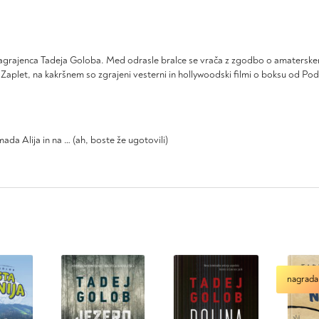
agrajenca Tadeja Goloba. Med odrasle bralce se vrača z zgodbo o amatersk
i. Zaplet, na kakršnem so zgrajeni vesterni in hollywoodski filmi o boksu od Po
a Alija in na … (ah, boste že ugotovili)
nagrada