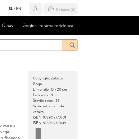
SL
/
EN
Košarica (
0
)
O nas
Gogina literarna rezidenca
Copyright: Založba
Goga
Dimenzije: 13 x 20 cm
Leto izida: 2013
Število strani: 261
Vrsta: e-knjiga, trda
vezava
ISBN: 9789612770501
ISBN: 9789612770419
v vse do
tovega
 družbenega