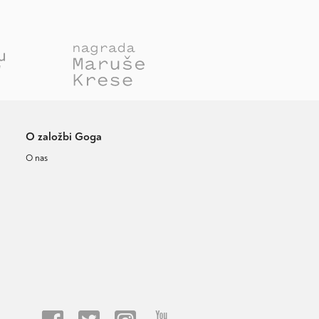
O založbi Goga
O nas