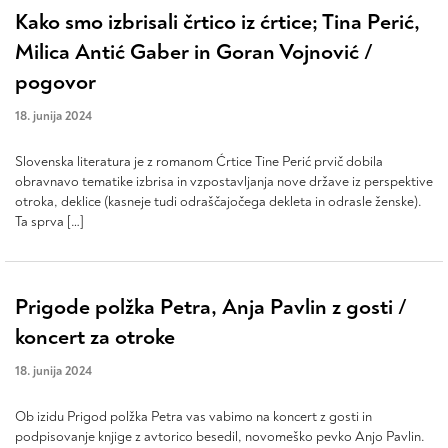
Kako smo izbrisali črtico iz ćrtice; Tina Perić,
Milica Antić Gaber in Goran Vojnović /
pogovor
18. junija 2024
Slovenska literatura je z romanom Ćrtice Tine Perić prvič dobila
obravnavo tematike izbrisa in vzpostavljanja nove države iz perspektive
otroka, deklice (kasneje tudi odraščajočega dekleta in odrasle ženske).
Ta sprva […]
Prigode polžka Petra, Anja Pavlin z gosti /
koncert za otroke
18. junija 2024
Ob izidu Prigod polžka Petra vas vabimo na koncert z gosti in
podpisovanje knjige z avtorico besedil, novomeško pevko Anjo Pavlin.