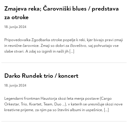
Zmajeva reka; Čarovniški blues / predstava
za otroke
18. junija 2024
Pripovedovalka Zgodbarka otroke popelje k reki, kjer bivajo pravi zmaji
in resnične čarovnice. Zmaji so dobri za človeštvo, saj pohrustajo vse
slabe stvari. A zdaj so izginili in našli jih […]
Darko Rundek trio / koncert
18. junija 2024
Legendarni frontman Haustorja skozi leta menja postave (Cargo
Orkestar, Trio, Kvartet, Team, Duo …), v katerih se uresničuje skozi nove
kreativne prijeme, za njim pa so številni albumi in uspešnice, […]