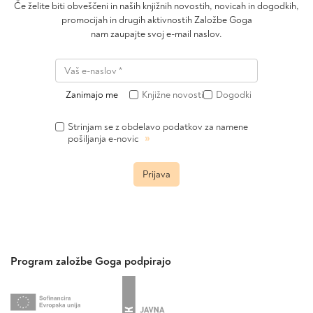
Če želite biti obveščeni in naših knjižnih novostih, novicah in dogodkih,
promocijah in drugih aktivnostih Založbe Goga
nam zaupajte svoj e-mail naslov.
Zanimajo me
Knjižne novosti
Dogodki
Strinjam se z obdelavo podatkov za namene
»
pošiljanja e-novic
Prijava
Program založbe Goga podpirajo