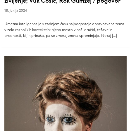
življenje; Vuk Čosić, Rok Gumzej / pogovor
18. junija 2024
Umetna inteligenca je v zadnjem času najpogosteje obravnavana tema
v zelo raznolikih kontekstih; njeno mesto v naši družbi, težave in
prednosti, ki jih prinaša, pa se zmeraj znova spreminjajo. Nekaj […]