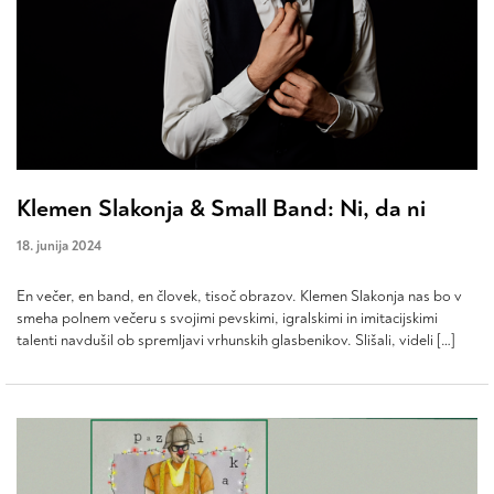
Klemen Slakonja & Small Band: Ni, da ni
18. junija 2024
En večer, en band, en človek, tisoč obrazov. Klemen Slakonja nas bo v
smeha polnem večeru s svojimi pevskimi, igralskimi in imitacijskimi
talenti navdušil ob spremljavi vrhunskih glasbenikov. Slišali, videli […]