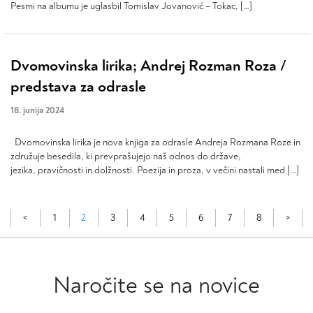
Pesmi na albumu je uglasbil Tomislav Jovanović – Tokac, […]
Dvomovinska lirika; Andrej Rozman Roza /
predstava za odrasle
18. junija 2024
Dvomovinska lirika je nova knjiga za odrasle Andreja Rozmana Roze in
združuje besedila, ki prevprašujejo naš odnos do države,
jezika, pravičnosti in dolžnosti. Poezija in proza, v večini nastali med […]
<
1
2
3
4
5
6
7
8
>
Naročite se na novice