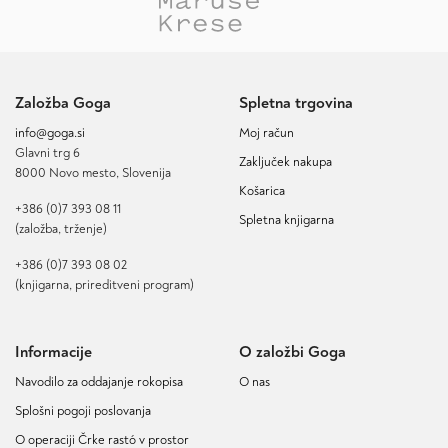
Založba Goga
Spletna trgovina
info@goga.si
Moj račun
Glavni trg 6
Zaključek nakupa
8000 Novo mesto, Slovenija
Košarica
+386 (0)7 393 08 11
Spletna knjigarna
(založba, trženje)
+386 (0)7 393 08 02
(knjigarna, prireditveni program)
Informacije
O založbi Goga
Navodilo za oddajanje rokopisa
O nas
Splošni pogoji poslovanja
O operaciji Črke rastó v prostor