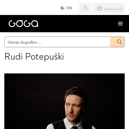
SL
/
EN
Košarica (
0
)
Rudi Potepuški