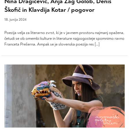
Nina Dragičević, Anja Zag Golob, Denis
Škofič in Klavdija Kotar / pogovor
18. junija 2024
Poezija velja za literarno zvrst, ki je v javnem prostoru najmanj opažena,
četudi se ob omembi kulture in literature najpogosteje spomnimo ravno
Franceta Prešerna. Ampak se je slovenska poezija res […]