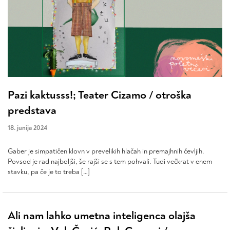
Pazi kaktusss!; Teater Cizamo / otroška
predstava
18. junija 2024
Gaber je simpatičen klovn v prevelikih hlačah in premajhnih čevljih.
Povsod je rad najboljši, še rajši se s tem pohvali. Tudi večkrat v enem
stavku, pa če je to treba […]
Ali nam lahko umetna inteligenca olajša