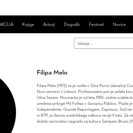
AKCIJA
Knjige
Avtorji
Dogodki
Festivali
Novice
Filipa Melo
Filipa Melo (1972) se je rodila v Silva Porto (današnji Cu
Novi univerzi v Lizboni. Profesionalno pot je začela kot pre
Ulica Sezam. Novinarka je od leta 1992, stalna sodelavka
urednica priloge Mil Folhas v časopisu Público. Pisala je
Independente, Grande Reportagem, Expresso, Sol) ter s
in RTP, je članica uredniškega odbora revije Visão. Za rep
dobila nacionalno nagrado za kulturo Sampaio Bruno (199