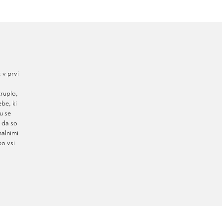
 v prvi
truplo,
be, ki
u se
t da so
nalnimi
so vsi