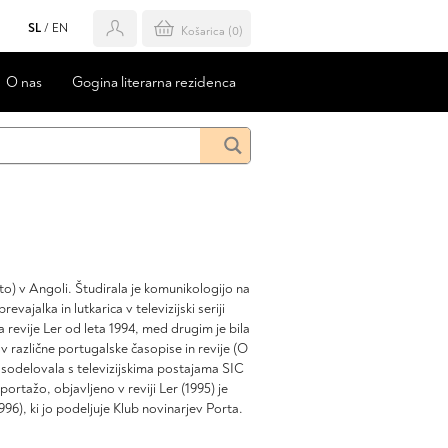
SL
/
EN
Košarica (
0
)
O nas
Gogina literarna rezidenca
ito) v Angoli. Študirala je komunikologijo na
vajalka in lutkarica v televizijski seriji
 revije Ler od leta 1994, med drugim je bila
 v različne portugalske časopise in revije (O
odelovala s televizijskima postajama SIC
ortažo, objavljeno v reviji Ler (1995) je
6), ki jo podeljuje Klub novinarjev Porta.