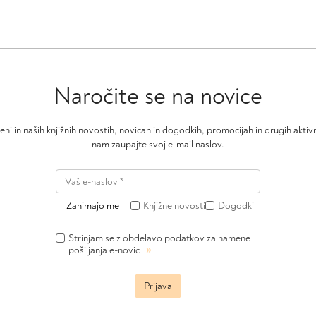
Naročite se na novice
čeni in naših knjižnih novostih, novicah in dogodkih, promocijah in drugih akt
nam zaupajte svoj e-mail naslov.
Zanimajo me
Knjižne novosti
Dogodki
Strinjam se z obdelavo podatkov za namene
»
pošiljanja e-novic
Prijava