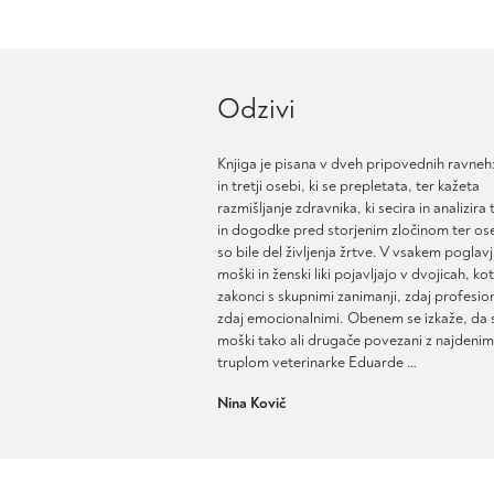
Odzivi
Knjiga je pisana v dveh pripovednih ravneh:
in tretji osebi, ki se prepletata, ter kažeta
razmišljanje zdravnika, ki secira in analizira 
in dogodke pred storjenim zločinom ter ose
so bile del življenja žrtve. V vsakem poglavj
moški in ženski liki pojavljajo v dvojicah, ko
zakonci s skupnimi zanimanji, zdaj profesio
zdaj emocionalnimi. Obenem se izkaže, da 
moški tako ali drugače povezani z najdenim
truplom veterinarke Eduarde …
Nina Kovič