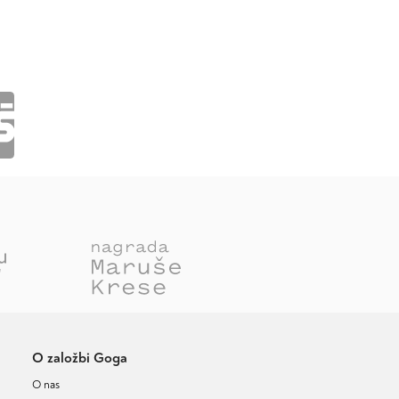
O založbi Goga
O nas