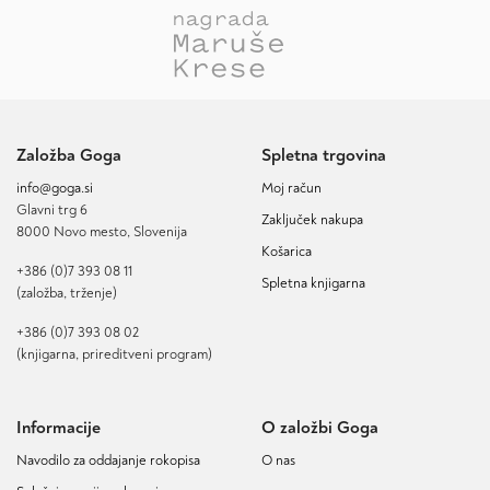
Založba Goga
Spletna trgovina
info@goga.si
Moj račun
Glavni trg 6
Zaključek nakupa
8000 Novo mesto, Slovenija
Košarica
+386 (0)7 393 08 11
Spletna knjigarna
(založba, trženje)
+386 (0)7 393 08 02
(knjigarna, prireditveni program)
Informacije
O založbi Goga
Navodilo za oddajanje rokopisa
O nas