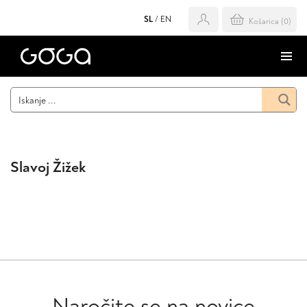
SL
/
EN
Košarica (
0
)
Slavoj Žižek
Naročite se na novice