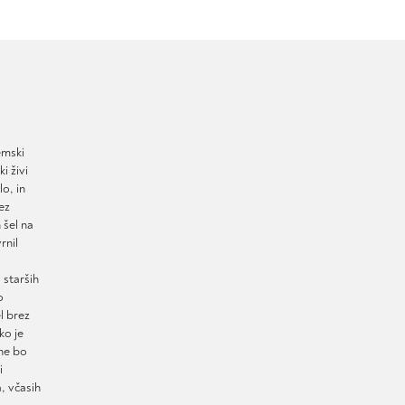
emski
i živi
o, in
ez
 šel na
rnil
 starših
o
l brez
ko je
 ne bo
i
, včasih