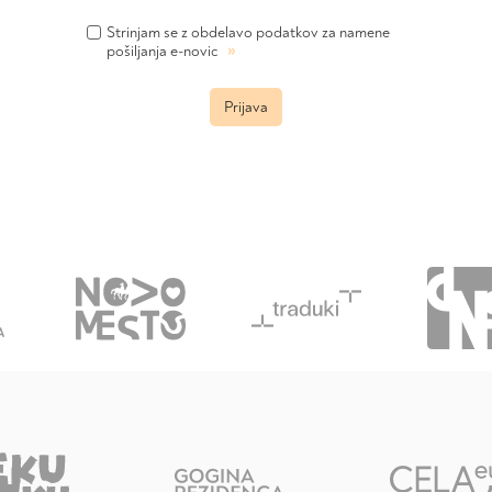
Strinjam se z obdelavo podatkov za namene
»
pošiljanja e-novic
Prijava