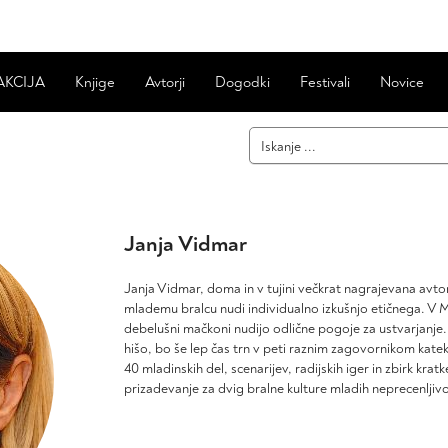
AKCIJA
Knjige
Avtorji
Dogodki
Festivali
Novice
Janja Vidmar
Janja Vidmar, doma in v tujini večkrat nagrajevana avto
mlademu bralcu nudi individualno izkušnjo etičnega. V Mar
debelušni mačkoni nudijo odlične pogoje za ustvarjanje. Č
hišo, bo še lep čas trn v peti raznim zagovornikom kat
40 mladinskih del, scenarijev, radijskih iger in zbirk kra
prizadevanje za dvig bralne kulture mladih neprecenljiv