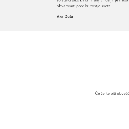
so starci tako krhki in ranljivi, da jih je treba
obvarovati pred krutostjo sveta.
Ana Duša
Če želite biti obveš