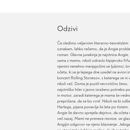
ima
več
različic.
Možnosti
Odzivi
lahko
izberete
na
Če sledimo veljavnim literarno-teoretskim
strani
oznakam, lahko rečemo, da je Angie probl
izdelka
roman. Glavna junakinja je najstnica Angie, k
sama z mamo, nikoli odraslo hipijevsko frful
njenimi nenehno menjajočimi se ljubimci, br
očeta, ki se je lepega dne usedel na avion in
koncert Rolling Stonesov, s katerega se ni v
nikoli več. Doma je pustil nevrotično ženo,
najstniško hčer z jasno izraženo potrebo po
in motor, zaradi katerega je mama še vedn
prepričana, da se bo vrnil. Nikoli ne bi odše
Harleyja, pijana ponavlja še leta po tistem, 
Angie že davno sprejela dejstvo, da očeta
več nazaj. Mami ne prenese resnice, se glas
Angijin odgovor na njeno blaznenje. Jebiga