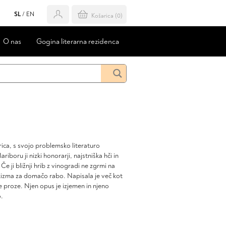
SL
/
EN
Košarica (
0
)
O nas
Gogina literarna rezidenca
rica, s svojo problemsko literaturo
iboru ji nizki honorarji, najstniška hči in
e ji bližnji hrib z vinogradi ne zgrmi na
ekizma za domačo rabo. Napisala je več kot
tke proze. Njen opus je izjemen in njeno
o.