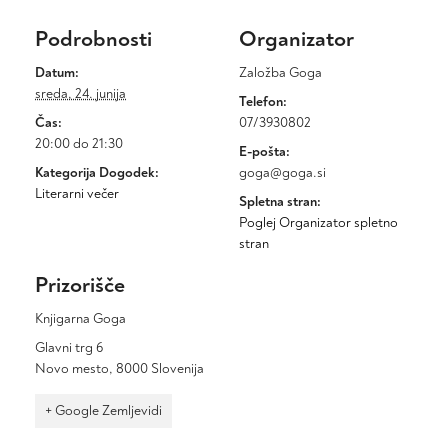
Podrobnosti
Organizator
Datum:
Založba Goga
sreda, 24. junija
Telefon:
Čas:
07/3930802
20:00 do 21:30
E-pošta:
Kategorija Dogodek:
goga@goga.si
Literarni večer
Spletna stran:
Poglej Organizator spletno
stran
Prizorišče
Knjigarna Goga
Glavni trg 6
Novo mesto
,
8000
Slovenija
+ Google Zemljevidi