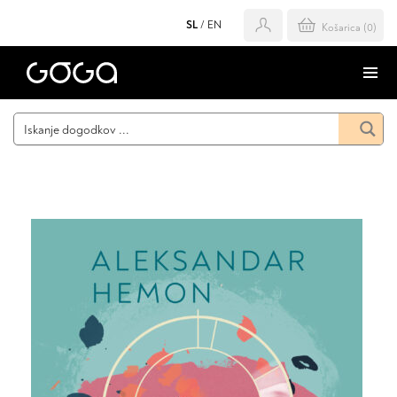
SL
/
EN
Košarica (
0
)