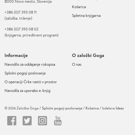
8000 Novo mesto, Slovenija
Košarica
+386 (0)7 393 08 11
Spletna knjigarna
(založba, trženje)
+386 (0)7 393 08 02
(knjigarna, prireditveni program)
Informacije
O založbi Goga
Navodilo za oddajanje rokopisa
O nas
Splošni pogoji poslovanja
O operaciji Črke rastó v prostor
Navodila za uporabo e-knjig
© 2026 Založba Goga /
Splošni pogoji poslovanja
Košarica
/ Izdelava
Ideaz