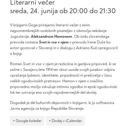
Literarni večer
sreda, 24. junija ob 20:00
do
21:30
V knjigarni Goga prirejamo literarni večer z enim
najpomembnejših sodobnih pisateljev z območja nekdanje
Jugoslavije,
Aleksandrom
Hemon
om
. Ob izidu slovenskega
prevoda romana
Svet in vse v njem
v prevodu Irene Duše bo
avtor gostoval v Sloveniji in v dialogu z Adriano Kući spregovoril
o knjigi.
Roman
Svet in vse v njem
je razkošna in ganljiva pripoved, ki se
začne v Sarajevu leta 1914 ter skozi usode svojih junakov odpira
vprašanja ljubezni, identitete, pripadnosti in preživetja v času
velikih zgodovinskih pretresov.
Hemon
v njem z značilno
pripovedno močjo združuje intimno zgodbo in epski zgodovinski
lok ter ustvarja eno svojih najodmevnejših del doslej.
Dogodek je del kulturnih dejavnosti v knjigarni, ki jo sofinancira
Javna agencija za knjigo Republike Slovenije.
+ Google koledar
+ Dodaj v iCalendar