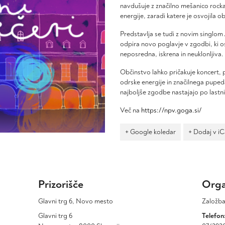
navdušuje z značilno mešanico rocka
energije, zaradi katere je osvojila o
Predstavlja se tudi z novim singlom
odpira novo poglavje v zgodbi, ki o
neposredna, iskrena in neuklonljiva.
Občinstvo lahko pričakuje koncert,
odrske energije in značilnega puped
najboljše zgodbe nastajajo po lastni
Več na
https://npv.goga.si/
+ Google koledar
+ Dodaj v i
Prizorišče
Orga
Glavni trg 6, Novo mesto
Založb
Glavni trg 6
Telefon