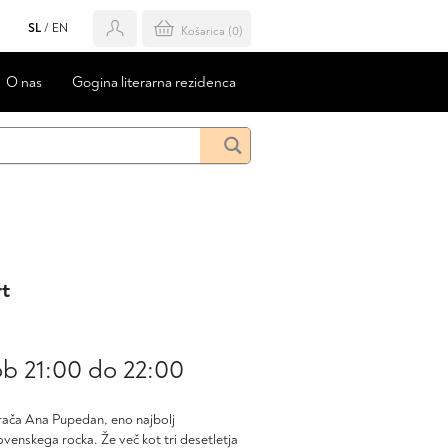
SL
/
EN
Košarica (
0
)
O nas
Gogina literarna rezidenca
t
ob 21:00
do
22:00
rača Ana Pupedan, eno najbolj
venskega rocka. Že več kot tri desetletja