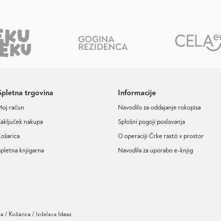
Spletna trgovina
Informacije
Moj račun
Navodilo za oddajanje rokopisa
aključek nakupa
Splošni pogoji poslovanja
ošarica
O operaciji Črke rastó v prostor
pletna knjigarna
Navodila za uporabo e-knjig
ja
Košarica
/ Izdelava
Ideaz