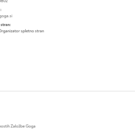
0802
:
oga.si
 stran:
Organizator spletno stran
ivnostih Založbe Goga