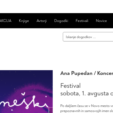
AKCIJA
Knjige
Avtorji
Dogodki
Festivali
Novice
Ana Pupedan / Koncer
Festival
sobota, 1. avgusta 
Po daljšem času se v Novo mesto v
prepoznavnih in samosvojih imen slo