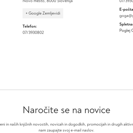
Novo mesto
,
8000
Slovenija
07/393
E-pošta
+ Google Zemljevidi
goga@g
Spletna
Telefon:
Poglej 
07/3930802
Naročite se na novice
čeni in naših knjižnih novostih, novicah in dogodkih, promocijah in drugih akt
nam zaupajte svoj e-mail naslov.