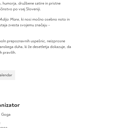
, humorja, družbene satire in pristne
bčinstvo po vsej Sloveniji.
Adijo Mare
, ki nosi močno osebno noto in
staja zvesta svojemu značaju –
 poln prepoznavnih uspešnic, neizprosne
anskega duha, ki že desetletja dokazuje, da
h pravilih.
Calendar
nizator
a Goga
: