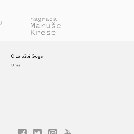
O založbi Goga
O nas