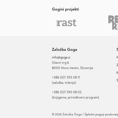
Gogini projekti
Založba Goga
info@goga.si
Glavni trg 6
Z
8000 Novo mesto, Slovenija
K
+386 (0)7 393 08 11
S
(založba, trženje)
+386 (0)7 393 08 02
(knjigarna, prireditveni program)
© 2026 Založba Goga /
Splošni pogoji poslovan