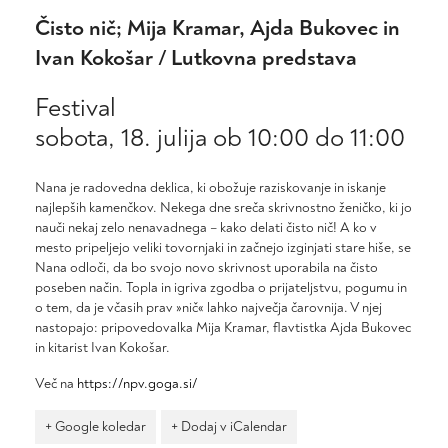
Čisto nič; Mija Kramar, Ajda Bukovec in
Ivan Kokošar / Lutkovna predstava
Festival
sobota, 18. julija ob 10:00
do
11:00
Nana je radovedna deklica, ki obožuje raziskovanje in iskanje
najlepših kamenčkov. Nekega dne sreča skrivnostno ženičko, ki jo
nauči nekaj zelo nenavadnega – kako delati čisto nič! A ko v
mesto pripeljejo veliki tovornjaki in začnejo izginjati stare hiše, se
Nana odloči, da bo svojo novo skrivnost uporabila na čisto
poseben način. Topla in igriva zgodba o prijateljstvu, pogumu in
o tem, da je včasih prav »nič« lahko največja čarovnija. V njej
nastopajo: pripovedovalka Mija Kramar, flavtistka Ajda Bukovec
in kitarist Ivan Kokošar.
Več na
https://npv.goga.si/
+ Google koledar
+ Dodaj v iCalendar