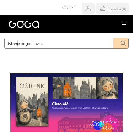
SL
/
EN
Košarica (
0
)