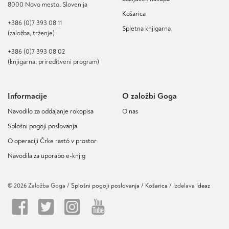
8000 Novo mesto, Slovenija
Košarica
+386 (0)7 393 08 11
Spletna knjigarna
(založba, trženje)
+386 (0)7 393 08 02
(knjigarna, prireditveni program)
Informacije
O založbi Goga
Navodilo za oddajanje rokopisa
O nas
Splošni pogoji poslovanja
O operaciji Črke rastó v prostor
Navodila za uporabo e-knjig
© 2026 Založba Goga /
Splošni pogoji poslovanja
Košarica
/ Izdelava
Ideaz