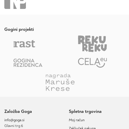
Gogini projekti
Založba Goga
Spletna trgovina
info@goga.si
Moj račun
Glavni trg 6
Zaključek nakupa