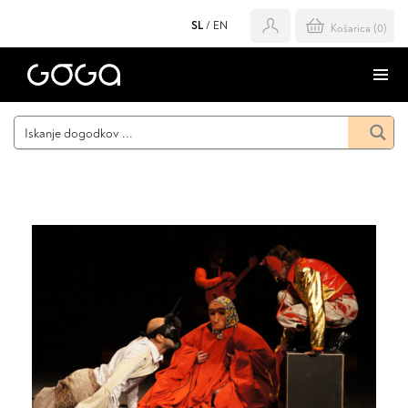
SL
/
EN
Košarica (
0
)