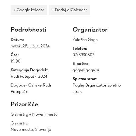
+ Google koledar
+ Dodaj v iCalendar
Podrobnosti
Organizator
Datum:
Založba Goga
petek, 28. junija, 2024
Telefon:
Čas:
07/3930802
19:00
E-pošta:
Kategorija Dogodek:
goga@goga.si
Rudi Potepuški 2024
Spletna stran:
Dogodek Oznake:
Rudi
Poglej Organizator spletno
Potepuški
stran
Prizorišče
Glavni trg v Novem mestu
Glavni trg
Novo mesto
,
Slovenija