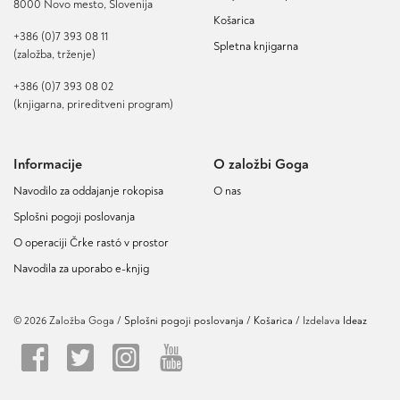
8000 Novo mesto, Slovenija
Košarica
+386 (0)7 393 08 11
Spletna knjigarna
(založba, trženje)
+386 (0)7 393 08 02
(knjigarna, prireditveni program)
Informacije
O založbi Goga
Navodilo za oddajanje rokopisa
O nas
Splošni pogoji poslovanja
O operaciji Črke rastó v prostor
Navodila za uporabo e-knjig
© 2026 Založba Goga /
Splošni pogoji poslovanja
Košarica
/ Izdelava
Ideaz