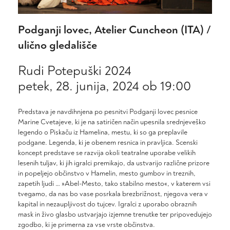
Podganji lovec, Atelier Cuncheon (ITA) /
ulično gledališče
Rudi Potepuški 2024
petek, 28. junija, 2024 ob 19:00
Predstava je navdihnjena po pesnitvi Podganji lovec pesnice
Marine Cvetajeve, ki je na satiričen način upesnila srednjeveško
legendo o Piskaču iz Hamelina, mestu, ki so ga preplavile
podgane. Legenda, ki je obenem resnica in pravljica. Scenski
koncept predstave se razvija okoli teatralne uporabe velikih
lesenih tuljav, ki jih igralci premikajo, da ustvarijo različne prizore
in popeljejo občinstvo v Hamelin, mesto gumbov in treznih,
zapetih ljudi … »Abel-Mesto, tako stabilno mesto«, v katerem vsi
tvegamo, da nas bo vase posrkala brezbrižnost, njegova vera v
kapital in nezaupljivost do tujcev. Igralci z uporabo obraznih
mask in živo glasbo ustvarjajo izjemne trenutke ter pripovedujejo
zgodbo, ki je primerna za vse vrste občinstva.