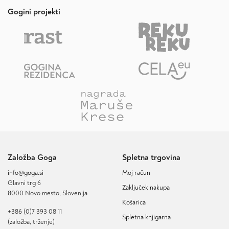
Gogini projekti
Založba Goga
Spletna trgovina
info@goga.si
Moj račun
Glavni trg 6
Zaključek nakupa
8000 Novo mesto, Slovenija
Košarica
+386 (0)7 393 08 11
Spletna knjigarna
(založba, trženje)