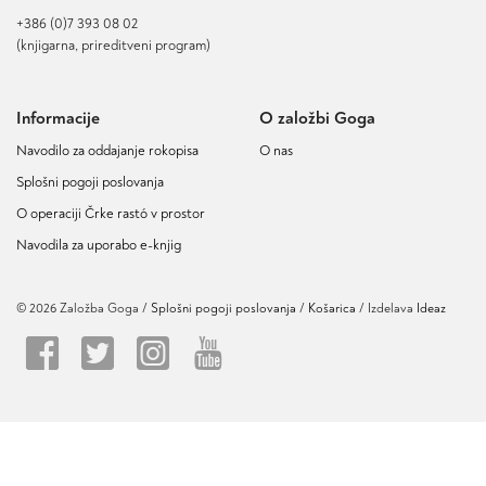
+386 (0)7 393 08 02
(knjigarna, prireditveni program)
Informacije
O založbi Goga
Navodilo za oddajanje rokopisa
O nas
Splošni pogoji poslovanja
O operaciji Črke rastó v prostor
Navodila za uporabo e-knjig
© 2026 Založba Goga /
Splošni pogoji poslovanja
Košarica
/ Izdelava
Ideaz
Naša spletna stran za izboljšanje uporabniške izkušnje in analizo obiska uporablja piškotke.
Informacije o piškotkih in pravna podlaga.
Zavrni
Dovoli.