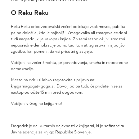
O Reku Reku
Reku Reku pripovedovalski večeri potekajo vsak mesec, publika
pa bo določila, kdo je najboljši. Zmagovalka ali zmagovalec dobi
tudi nagrado, ki je kakopak knjiga. Z vsemi razpoložljivi sredstvi
neposredne demokracije bomo tudi tokrat izglasovali najboljšo
zgodbo, kar pomeni, da vsi prisotni glasujejo.
Vabljeni na večer žmohta, pripovedovanja, smeha in neposredne
demokracije.
Mesto na odru si lahko zagotovite s prijavo na:
knjigarnagoga@goga.si. Dovolj bo pa tudi, če pridete in se za
nastop odločite 15 min pred dogodkom.
Vabljeni v Gogino knjigarno!
Dogodek je del kulturnih dejavnosti v knjigarni, ki jo sofinancira
Javna agencija za knjigo Republike Slovenije.