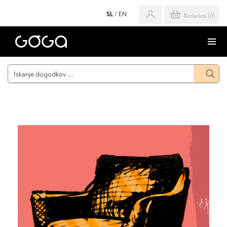
SL
/
EN
Košarica (
0
)