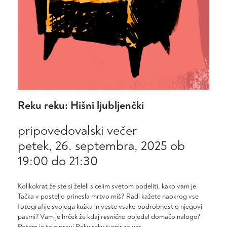
Reku reku: Hišni ljubljenčki
pripovedovalski večer
petek, 26. septembra, 2025 ob
19:00
do
21:30
Kolikokrat že ste si želeli s celim svetom podeliti, kako vam je
Tačka v posteljo prinesla mrtvo miš? Radi kažete naokrog vse
fotografije svojega kužka in veste vsako podrobnost o njegovi
pasmi? Vam je hrček že kdaj
resnično
pojedel domačo nalogo?
Potem je tole pravi Reku reku turnir za vas.