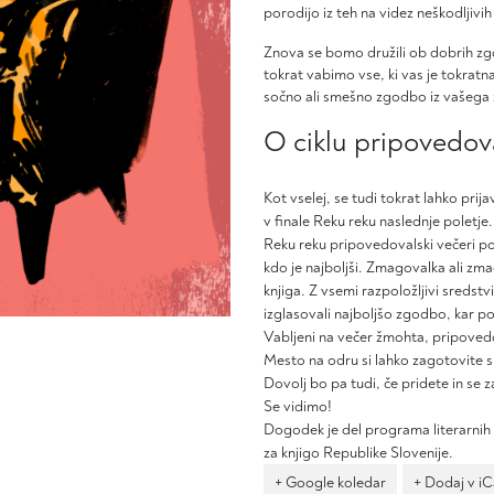
porodijo iz teh na videz neškodljivih
Znova se bomo družili ob dobrih zg
tokrat vabimo vse, ki vas je tokrat
sočno ali smešno zgodbo iz vašega ž
O ciklu pripovedova
Kot vselej, se tudi tokrat lahko prij
v finale Reku reku naslednje poletje.
Reku reku pripovedovalski večeri po
kdo je najboljši. Zmagovalka ali zm
knjiga. Z vsemi razpoložljivi sreds
izglasovali najboljšo zgodbo, kar po
Vabljeni na večer žmohta, pripove
Mesto na odru si lahko zagotovite 
Dovolj bo pa tudi, če pridete in se
Se vidimo!
Dogodek je del programa literarnih p
za knjigo Republike Slovenije.
+ Google koledar
+ Dodaj v i