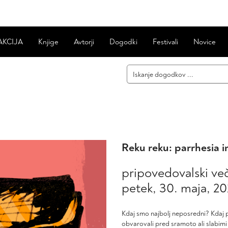
AKCIJA
Knjige
Avtorji
Dogodki
Festivali
Novice
Reku reku: parrhesia in
pripovedovalski ve
petek, 30. maja, 2
Kdaj smo najbolj neposredni? Kdaj
obvarovali pred sramoto ali slabimi 