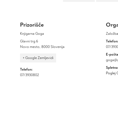
Prizorišče
Orga
Knjigarna Goga
Založb
Glavni trg 6
Telefon
Novo mesto
,
8000
Slovenija
07/393
E-pošta
+ Google Zemljevidi
goga@g
Spletna
Telefon:
Poglej 
07/3930802