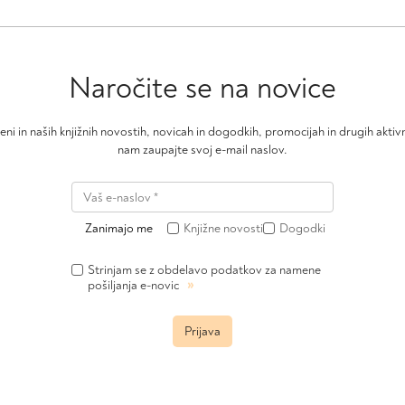
Naročite se na novice
čeni in naših knjižnih novostih, novicah in dogodkih, promocijah in drugih akt
nam zaupajte svoj e-mail naslov.
Zanimajo me
Knjižne novosti
Dogodki
Strinjam se z obdelavo podatkov za namene
»
pošiljanja e-novic
Prijava