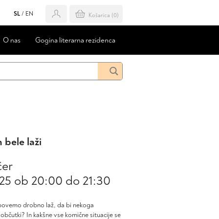
SL
/
EN
Košarica (
0
)
O nas
Gogina literarna rezidenca
 bele laži
čer
025 ob 20:00
do
21:30
 povemo drobno laž, da bi nekoga
občutki? In kakšne vse komične situacije se