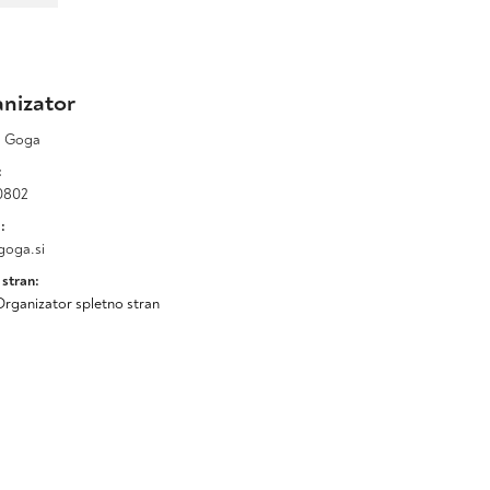
nizator
a Goga
:
0802
:
oga.si
 stran:
Organizator spletno stran