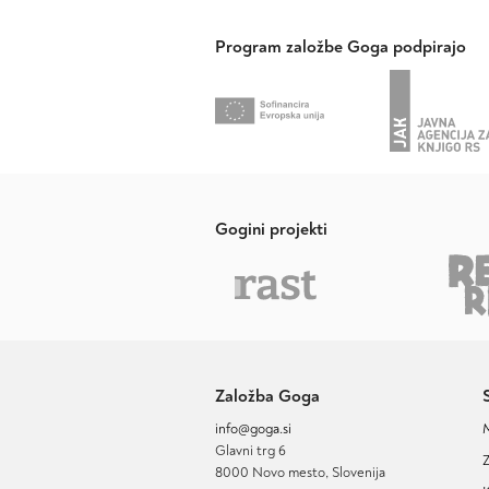
Program založbe Goga podpirajo
Gogini projekti
Založba Goga
info@goga.si
Glavni trg 6
Z
8000 Novo mesto, Slovenija