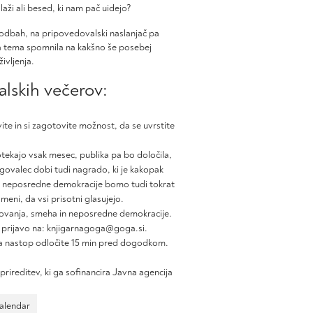
 laži ali besed, ki nam pač uidejo?
odbah, na pripovedovalski naslanjač pa
na tema spomnila na kakšno še posebej
ivljenja.
lskih večerov:
avite in si zagotovite možnost, da se uvrstite
tekajo vsak mesec, publika pa bo določila,
agovalec dobi tudi nagrado, ki je kakopak
tvi neposredne demokracije bomo tudi tokrat
meni, da vsi prisotni glasujejo.
dovanja, smeha in neposredne demokracije.
s prijavo na: knjigarnagoga@goga.si.
 za nastop odločite 15 min pred dogodkom.
rireditev, ki ga sofinancira Javna agencija
Calendar