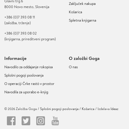
Glavni trg 6
Zaključek nakupa
8000 Novo mesto, Slovenija
Košarica
+386 (0)7 393 08 11
Spletna knjigarna
(založba, trženje)
+386 (0)7 393 08 02
(knjigarna, prireditveni program)
Informacije
O založbi Goga
Navodilo za oddajanje rokopisa
O nas
Splošni pogoji poslovanja
O operaciji Črke rastó v prostor
Navodila za uporabo e-knjig
© 2026 Založba Goga /
Splošni pogoji poslovanja
Košarica
/ Izdelava
Ideaz