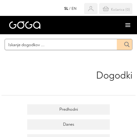
SL
/
EN
Košarica (
0
)
Dogodki
dogodki
Predhodni
Danes