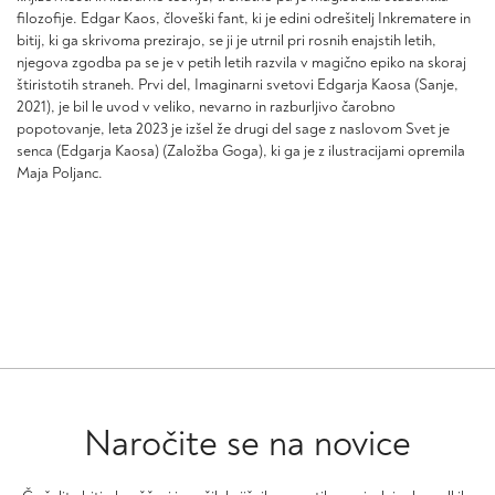
filozofije. Edgar Kaos, človeški fant, ki je edini odrešitelj Inkrematere in
bitij, ki ga skrivoma prezirajo, se ji je utrnil pri rosnih enajstih letih,
njegova zgodba pa se je v petih letih razvila v magično epiko na skoraj
štiristotih straneh. Prvi del, Imaginarni svetovi Edgarja Kaosa (Sanje,
2021), je bil le uvod v veliko, nevarno in razburljivo čarobno
popotovanje, leta 2023 je izšel že drugi del sage z naslovom Svet je
senca (Edgarja Kaosa) (Založba Goga), ki ga je z ilustracijami opremila
Maja Poljanc.
Naročite se na novice