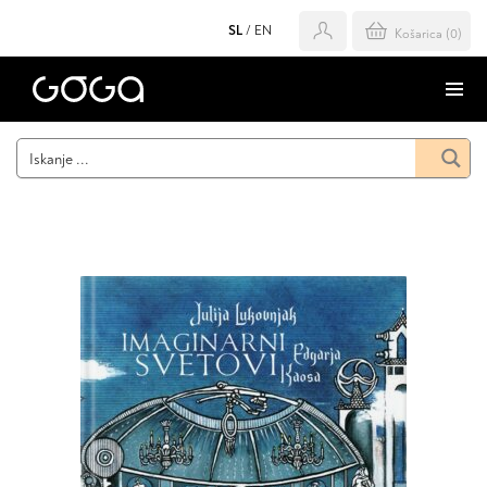
SL
/
EN
Košarica (
0
)