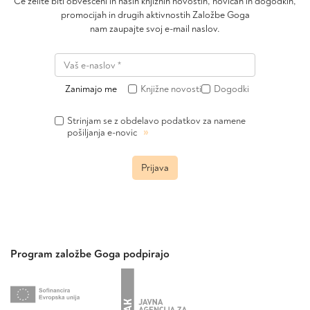
Če želite biti obveščeni in naših knjižnih novostih, novicah in dogodkih,
promocijah in drugih aktivnostih Založbe Goga
nam zaupajte svoj e-mail naslov.
Zanimajo me
Knjižne novosti
Dogodki
Strinjam se z obdelavo podatkov za namene
»
pošiljanja e-novic
Prijava
Program založbe Goga podpirajo