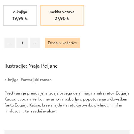
e-knjiga
mehka vezava
19,99
€
27,90
€
Imaginarni
–
+
Dodaj v košarico
svetovi
Edgarja
Kaosa
Ilustracije:
Maja Poljanc
-
prenovljena
izdaja
e-knjiga
,
Fantazijski roman
količina
Pred vami je prenovljena izdaja prvega dela Imaginarnih svetov Edgarja
Kaosa
, uvoda v veliko, nevarno in razburljivo popotovanje o človeškem
fantu Edgarju Kaosu, ki se znajde v svetu čarovnikov,
vilinov
, nimf in
nimfusov
… ter
razduševalcev
.