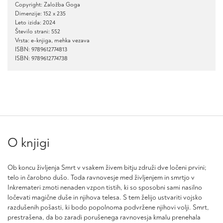
Copyright: Založba Goga
Dimenzije: 152 x 235
Leto izida: 2024
Število strani: 552
Vrsta: e-knjiga, mehka vezava
ISBN: 9789612774813
ISBN: 9789612774738
O knjigi
Ob koncu življenja Smrt v vsakem živem bitju združi dve ločeni prvini;
telo in čarobno dušo. Toda ravnovesje med življenjem in smrtjo v
Inkremateri zmoti nenaden vzpon tistih, ki so sposobni sami nasilno
ločevati magične duše in njihova telesa. S tem želijo ustvariti vojsko
razdušenih pošasti, ki bodo popolnoma podvržene njihovi volji. Smrt,
prestrašena, da bo zaradi porušenega ravnovesja kmalu prenehala