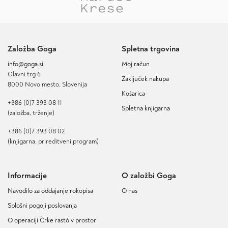
Založba Goga
Spletna trgovina
info@goga.si
Moj račun
Glavni trg 6
Zaključek nakupa
8000 Novo mesto, Slovenija
Košarica
+386 (0)7 393 08 11
Spletna knjigarna
(založba, trženje)
+386 (0)7 393 08 02
(knjigarna, prireditveni program)
Informacije
O založbi Goga
Navodilo za oddajanje rokopisa
O nas
Splošni pogoji poslovanja
O operaciji Črke rastó v prostor