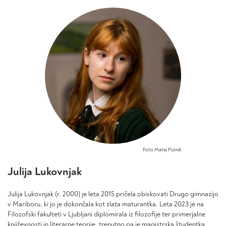
različic.
različic.
do
do
Možnosti
Možnosti
24,90 €
24,90 €
lahko
lahko
izberete
izberete
na
na
strani
strani
izdelka
izdelka
Foto Matej Pušnik
Julija Lukovnjak
Julija Lukovnjak (r. 2000) je leta 2015 pričela obiskovati Drugo gimnazijo
v Mariboru, ki jo je dokončala kot zlata maturantka. Leta 2023 je na
Filozofski fakulteti v Ljubljani diplomirala iz filozofije ter primerjalne
književnosti in literarne teorije, trenutno pa je magistrska študentka