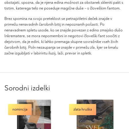
obstajati, spozna, da je njena edina možnost za obstanek skleniti pakt s
tistim, katerega telo ne poseduje magične duše – s človeškim fantom.
Brez spomina na svojo preteklost se petnajstletni deček znajde v
primežu nenavadnih čarobnih bitij in nepoznanih pošasti. Po
nenavadnem spletu usode, ko se znajde povezan z edino zmajsko dušo
Inkrematere, se mora nepomembni in negotovi človeški fant soočiti z
dejstvom, da je edini, ki lahko premaga skupne sovražnike vseh živih
čarobnih bitij. Poln nezaupanja se znajde v primežu zla, kjer se kmalu
začne izgubljati v labirintu iluzij, laži, prevar in spletk.
Sorodni izdelki
nomincija
zlata hruška