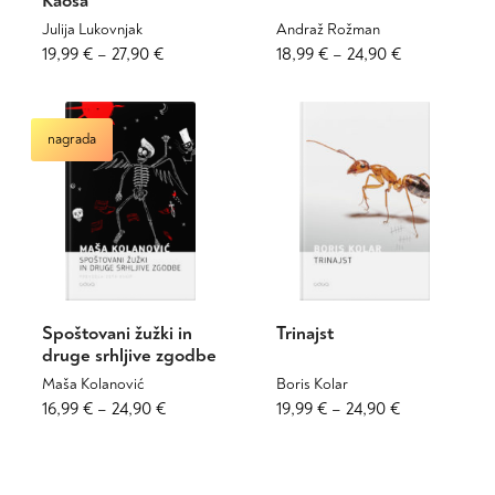
Kaosa
Julija Lukovnjak
Andraž Rožman
Cenovni
Ta
Cenovni
Ta
19,99
€
–
27,90
€
18,99
€
–
24,90
€
izdelek
izdelek
razpon:
razpon:
ima
ima
od
od
več
več
19,99 €
18,99 €
nagrada
različic.
različic.
do
do
Možnosti
Možnosti
27,90 €
24,90 €
lahko
lahko
izberete
izberete
na
na
strani
strani
izdelka
izdelka
Spoštovani žužki in
Trinajst
druge srhljive zgodbe
Maša Kolanović
Boris Kolar
Cenovni
Ta
Cenovni
Ta
16,99
€
–
24,90
€
19,99
€
–
24,90
€
izdelek
izdelek
razpon:
razpon:
ima
ima
od
od
več
več
16,99 €
19,99 €