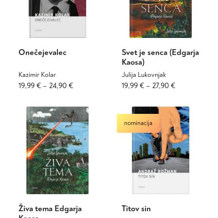
Onečejevalec
Svet je senca (Edgarja
Kaosa)
Kazimir Kolar
Julija Lukovnjak
Cenovni
Ta
Cenovni
Ta
19,99
€
–
24,90
€
19,99
€
–
27,90
€
izdelek
izdelek
razpon:
razpon:
ima
ima
od
od
več
več
19,99 €
19,99 €
nominacija
različic.
različic.
do
do
Možnosti
Možnosti
24,90 €
27,90 €
lahko
lahko
izberete
izberete
na
na
strani
strani
izdelka
izdelka
Živa tema Edgarja
Titov sin