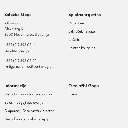
Založba Goga
Spletna trgovina
info@goga.si
Moj račun
Glavni trg 6
Zaključek nakupa
8000 Novo mesto, Slovenija
Košarica
+386 (0)7 393 08 11
Spletna knjigarna
(založba, trženje)
+386 (0)7 393 08 02
(knjigarna, prireditveni program)
Informacije
O založbi Goga
Navodilo za oddajanje rokopisa
O nas
Splošni pogoji poslovanja
O operaciji Črke rastó v prostor
Navodila za uporabo e-knjig