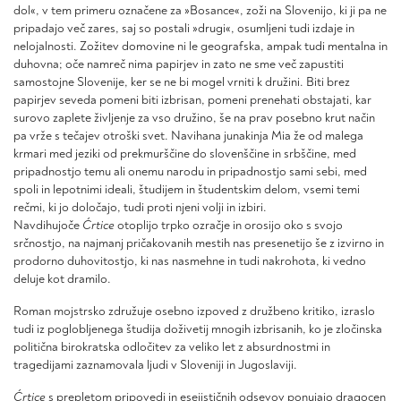
dol«, v tem primeru označene za »Bosance«, zoži na Slovenijo, ki ji pa ne
pripadajo več zares, saj so postali »drugi«, osumljeni tudi izdaje in
nelojalnosti. Zožitev domovine ni le geografska, ampak tudi mentalna in
duhovna; oče namreč nima papirjev in zato ne sme več zapustiti
samostojne Slovenije, ker se ne bi mogel vrniti k družini. Biti brez
papirjev seveda pomeni biti izbrisan, pomeni prenehati obstajati, kar
surovo zaplete življenje za vso družino, še na prav posebno krut način
pa vrže s tečajev otroški svet. Navihana junakinja Mia že od malega
krmari med jeziki od prekmurščine do slovenščine in srbščine, med
pripadnostjo temu ali onemu narodu in pripadnostjo sami sebi, med
spoli in lepotnimi ideali, študijem in študentskim delom, vsemi temi
rečmi, ki jo določajo, tudi proti njeni volji in izbiri.
Navdihujoče
Ćrtice
otoplijo trpko ozračje in orosijo oko s svojo
srčnostjo, na najmanj pričakovanih mestih nas presenetijo še z izvirno in
prodorno duhovitostjo, ki nas nasmehne in tudi nakrohota, ki vedno
deluje kot dramilo.
Roman mojstrsko združuje osebno izpoved z družbeno kritiko, izraslo
tudi iz poglobljenega študija doživetij mnogih izbrisanih, ko je zločinska
politična birokratska odločitev za veliko let z absurdnostmi in
tragedijami zaznamovala ljudi v Sloveniji in Jugoslaviji.
Ćrtice
s prepletom pripovedi in esejističnih odsevov ponujajo dragocen