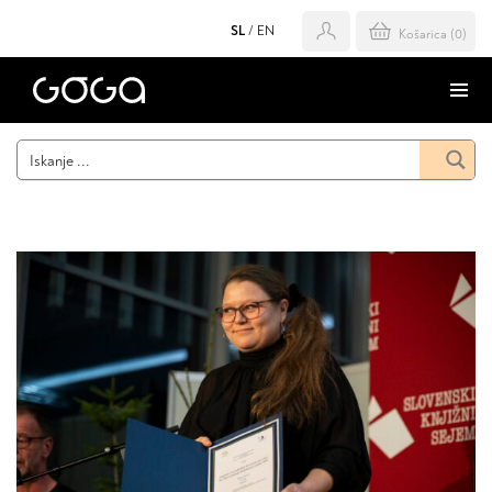
SL
/
EN
Košarica (
0
)