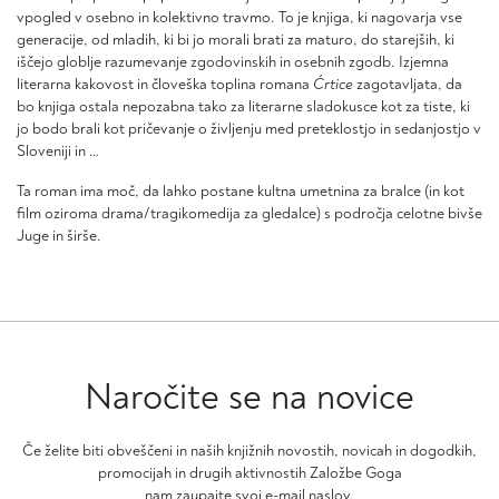
vpogled v osebno in kolektivno travmo. To je knjiga, ki nagovarja vse
generacije, od mladih, ki bi jo morali brati za maturo, do starejših, ki
iščejo globlje razumevanje zgodovinskih in osebnih zgodb. Izjemna
literarna kakovost in človeška toplina romana
Ćrtice
zagotavljata, da
bo knjiga ostala nepozabna tako za literarne sladokusce kot za tiste, ki
jo bodo brali kot pričevanje o življenju med preteklostjo in sedanjostjo v
Sloveniji in …
Ta roman ima moč, da lahko postane kultna umetnina za bralce (in kot
film oziroma drama/tragikomedija za gledalce) s področja celotne bivše
Juge in širše.
Naročite se na novice
Če želite biti obveščeni in naših knjižnih novostih, novicah in dogodkih,
promocijah in drugih aktivnostih Založbe Goga
nam zaupajte svoj e-mail naslov.