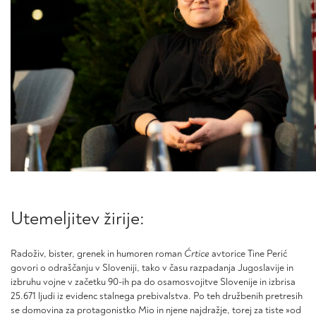
Utemeljitev žirije:
Radoživ, bister, grenek in humoren roman
Ćrtice
avtorice Tine Perić
govori o odraščanju v Sloveniji, tako v času razpadanja Jugoslavije in
izbruhu vojne v začetku 90-ih pa do osamosvojitve Slovenije in izbrisa
25.671 ljudi iz evidenc stalnega prebivalstva. Po teh družbenih pretresih
se domovina za protagonistko Mio in njene najdražje, torej za tiste »od