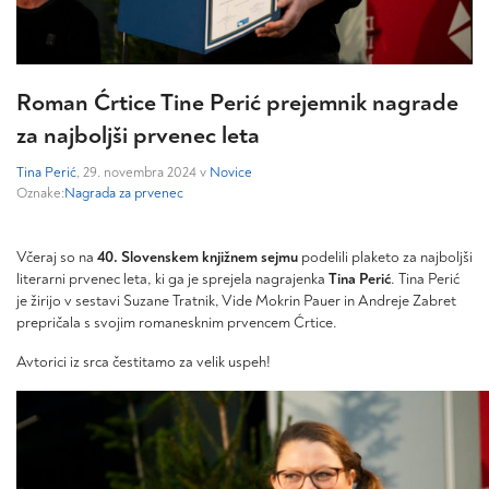
Roman Ćrtice Tine Perić prejemnik nagrade
za najboljši prvenec leta
Tina Perić
, 29. novembra 2024 v
Novice
Oznake:
Nagrada za prvenec
Včeraj so na
40. Slovenskem knjižnem sejmu
podelili plaketo za najboljši
literarni prvenec leta, ki ga je sprejela nagrajenka
Tina Perić
. Tina Perić
je žirijo v sestavi Suzane Tratnik, Vide Mokrin Pauer in Andreje Zabret
prepričala s svojim romanesknim prvencem Ćrtice.
Avtorici iz srca čestitamo za velik uspeh!