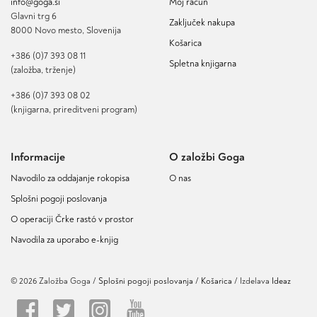
info@goga.si
Moj račun
Glavni trg 6
Zaključek nakupa
8000 Novo mesto, Slovenija
Košarica
+386 (0)7 393 08 11
Spletna knjigarna
(založba, trženje)
+386 (0)7 393 08 02
(knjigarna, prireditveni program)
Informacije
O založbi Goga
Navodilo za oddajanje rokopisa
O nas
Splošni pogoji poslovanja
O operaciji Črke rastó v prostor
Navodila za uporabo e-knjig
© 2026 Založba Goga /
Splošni pogoji poslovanja
Košarica
/ Izdelava
Ideaz