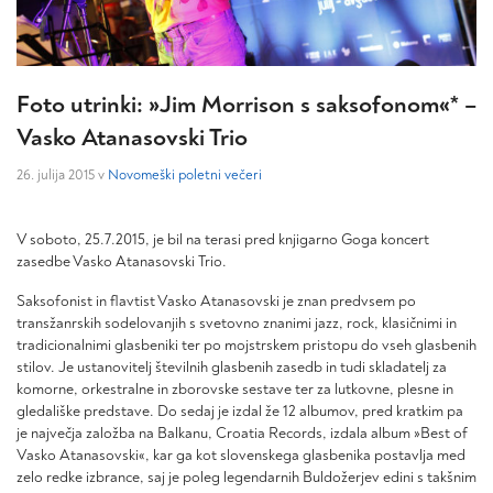
Foto utrinki: »Jim Morrison s saksofonom«* –
Vasko Atanasovski Trio
26. julija 2015 v
Novomeški poletni večeri
V soboto, 25.7.2015, je bil na terasi pred knjigarno Goga koncert
zasedbe Vasko Atanasovski Trio.
Saksofonist in flavtist Vasko Atanasovski je znan predvsem po
transžanrskih sodelovanjih s svetovno znanimi jazz, rock, klasičnimi in
tradicionalnimi glasbeniki ter po mojstrskem pristopu do vseh glasbenih
stilov. Je ustanovitelj številnih glasbenih zasedb in tudi skladatelj za
komorne, orkestralne in zborovske sestave ter za lutkovne, plesne in
gledališke predstave. Do sedaj je izdal že 12 albumov, pred kratkim pa
je največja založba na Balkanu, Croatia Records, izdala album »Best of
Vasko Atanasovski«, kar ga kot slovenskega glasbenika postavlja med
zelo redke izbrance, saj je poleg legendarnih Buldožerjev edini s takšnim