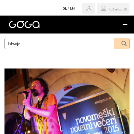
SL
/
EN
Košarica (
0
)