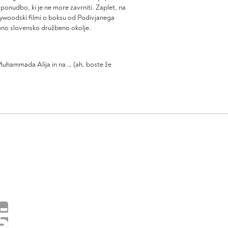
ponudbo, ki je ne more zavrniti. Zaplet, na
llywoodski filmi o boksu od Podivjanega
bno slovensko družbeno okolje.
Muhammada Alija in na … (ah, boste že