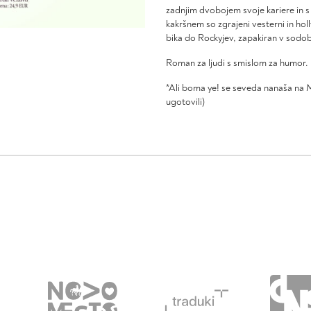
zadnjim dvobojem svoje kariere in s 
kakršnem so zgrajeni vesterni in ho
bika do Rockyjev, zapakiran v sodo
Roman za ljudi s smislom za humor.
*Ali boma ye! se seveda nanaša na 
ugotovili)