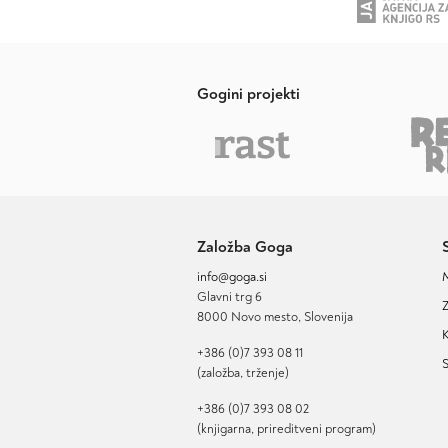
Gogini projekti
Založba Goga
info@goga.si
Glavni trg 6
Z
8000 Novo mesto, Slovenija
K
+386 (0)7 393 08 11
S
(založba, trženje)
+386 (0)7 393 08 02
(knjigarna, prireditveni program)