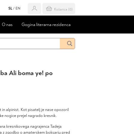
SL
/
EN
Košarica (
0
)
O nas
Gogina literarna rezidenca
ba Ali boma ye! po
 in alpinist. Kot pisatelj je nase opozoril
ske nogice prejel nagrado kresnik.
ana kresnikovega nagrajenca Tadeja
ča z zgodbo o amaterskem boksarju pred