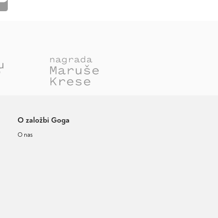
O založbi Goga
O nas