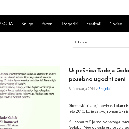
AKCIJA
Knjige
Avtorji
Dogodki
Festivali
Novice
Uspešnica Tadeja Golo
posebno ugodni ceni
3. februarja 2014 v
Projekti
Slovenski pisatelj, novinar, kolumnist
leta 2010, ko je za svoj roman Svinj
Ali boma ye!* je naslov novega rom
Goloba. Med odrasle bralce se vra