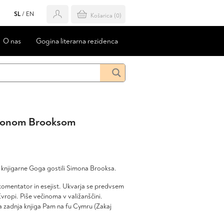
SL
/
EN
Košarica (
0
)
O nas
Gogina literarna rezidenca
imonom Brooksom
iju knjigarne Goga gostili Simona Brooksa.
 komentator in esejist. Ukvarja se predvsem
 Evropi. Piše večinoma v valižanščini.
a zadnja knjiga Pam na fu Cymru (Zakaj