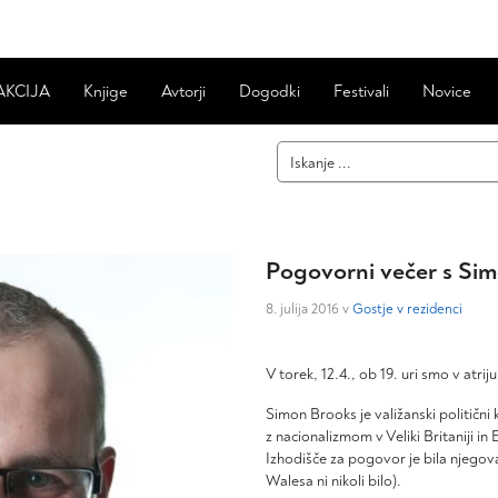
AKCIJA
Knjige
Avtorji
Dogodki
Festivali
Novice
Pogovorni večer s S
8. julija 2016 v
Gostje v rezidenci
V torek, 12.4., ob 19. uri smo v atr
Simon Brooks je valižanski politični
z nacionalizmom v Veliki Britaniji in
Izhodišče za pogovor je bila njegov
Walesa ni nikoli bilo).