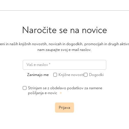
Naročite se na novice
čeni in naših knjižnih novostih, novicah in dogodkih, promocijah in drugih akt
nam zaupajte svoj e-mail naslov.
Zanimajo me
Knjižne novosti
Dogodki
Strinjam se z obdelavo podatkov za namene
»
pošiljanja e-novic
Prijava