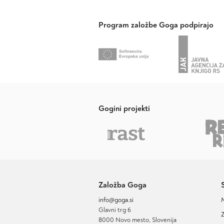
Program založbe Goga podpirajo
Gogini projekti
Založba Goga
info@goga.si
Glavni trg 6
Z
8000 Novo mesto, Slovenija