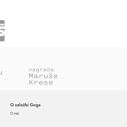
O založbi Goga
O nas