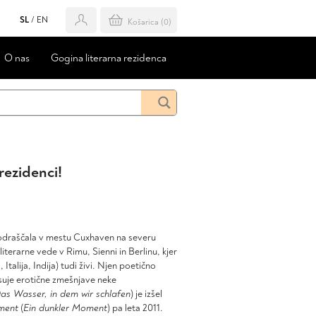
SL
/
EN
Košarica (
0
)
O nas
Gogina literarna rezidenca
rezidenci!
i
n odraščala v mestu Cuxhaven na severu
 literarne vede v Rimu, Sienni in Berlinu, kjer
, Italija, Indija) tudi živi. Njen poetično
suje erotične zmešnjave neke
as Wasser, in dem wir schlafen
) je izšel
ment
(
Ein dunkler Moment
) pa leta 2011.