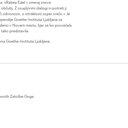
la: »Rabea Edel v zmeraj znova
 občutij. Z osupljivimi dialogi in potreti ji
i odvisnosti, o otrdelosti zoper srečo.« Je
ipendije Goethe-Instituta Ljubljana za
zidenci v Novem mestu, kjer se bo posvečala
 tako predstavila.
a Goethe-Instituta Ljubljana.
ivnostih Založbe Goga