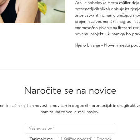
Zanj je nobelovka Herta Müller deja
presenetljivih slikah opisuje iztirjenje
uspe ustvariti roman o uničujoči moč
prejemnica več nemških nagrad in št
enomesečno bivanje na literarni re
novemu projektu, ki nam ga bo prav
Njeno bivanje v Novem mestu podpir
Naročite se na novice
čeni in naših knjižnih novostih, novicah in dogodkih, promocijah in drugih akt
nam zaupajte svoj e-mail naslov.
Zanimajo me
Knjižne novosti
Dogodki