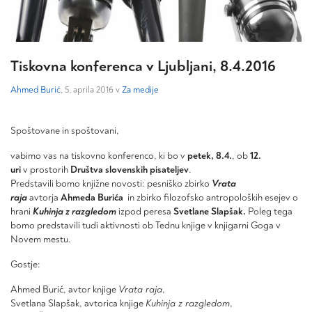
Tiskovna konferenca v Ljubljani, 8.4.2016
Ahmed Burić
, 5. aprila 2016 v
Za medije
Spoštovane in spoštovani,
vabimo vas na tiskovno konferenco, ki bo v
petek, 8.4.
, ob
12.
uri
v prostorih
Društva slovenskih pisateljev
.
Predstavili bomo knjižne novosti: pesniško zbirko
Vrata
raja
avtorja
Ahmeda Burića
in zbirko filozofsko antropoloških esejev o
hrani
Kuhinja z razgledom
izpod peresa
Svetlane Slapšak.
Poleg tega
bomo predstavili tudi aktivnosti ob Tednu knjige v knjigarni Goga v
Novem mestu.
Gostje:
Ahmed Burić, avtor knjige
Vrata raja
,
Svetlana Slapšak, avtorica knjige
Kuhinja z razgledom
,