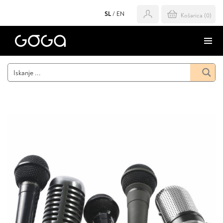
SL
/
EN
Košarica (
0
)