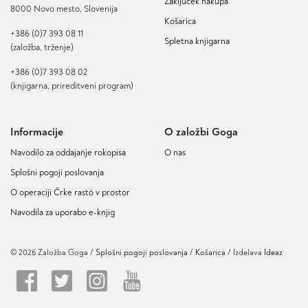
Zaključek nakupa
8000 Novo mesto, Slovenija
Košarica
+386 (0)7 393 08 11
Spletna knjigarna
(založba, trženje)
+386 (0)7 393 08 02
(knjigarna, prireditveni program)
Informacije
O založbi Goga
Navodilo za oddajanje rokopisa
O nas
Splošni pogoji poslovanja
O operaciji Črke rastó v prostor
Navodila za uporabo e-knjig
© 2026 Založba Goga /
Splošni pogoji poslovanja
Košarica
/ Izdelava
Ideaz