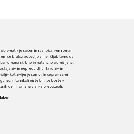
roblematik je sočen in raznobarven roman,
rem se bralcu pocedijo sline. Kljub temu da
dba romana skrbno in natančno domišljena,
ostaja živ in nepredvidljiv. Tako živ in
dljiv kot življenje samo. In čeprav sami
gunec in to nikoli niste bili, se boste v
nih delih romana zlahka prepoznali.
laker