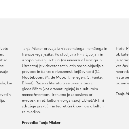
iveto
Tanja Mlaker prevaja iz nizozemskega, nemškega in
Hotel P
em,
francoskega jezika. Po študiju na FF v Ljubljani in
ob kate
st so
izpopolnjevanju v tujini (na univerzi v Leipzigu in
je zgra
 se
Utrechtu) je v devetdesetih letih redno objavljala
ves čas 
asuje
prevode in članke o nizozemski književnosti (C.
nepredvi
Nooteboom, M. de Moor, T. Tellegen, C. Funke,
niste be
eda, kar
Bilwet). Razen z literaturo se ukvarja tudi z
posamez
gledališčem (kot dramaturginja) in s kulturnim
Tanja M
svetlih
menedžmentom. Trenutno je zaposlena pri
lja.
evropski mreži kulturnih organizacij EUnetART, ki
združuje praktični in teoretični know how o kulturi
za mladino.
Prevedla: Tanja Mlaker