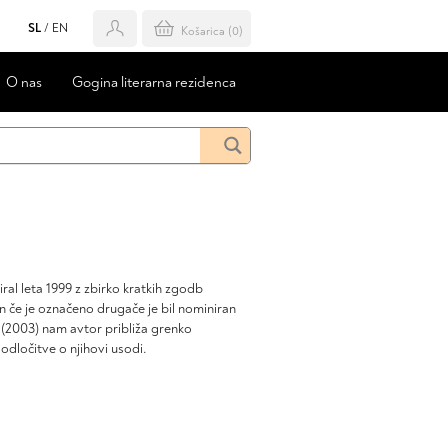
SL
/
EN
Košarica (
0
)
O nas
Gogina literarna rezidenca
tiral leta 1999 z zbirko kratkih zgodb
 če je označeno drugače je bil nominiran
2003) nam avtor približa grenko
dločitve o njihovi usodi.