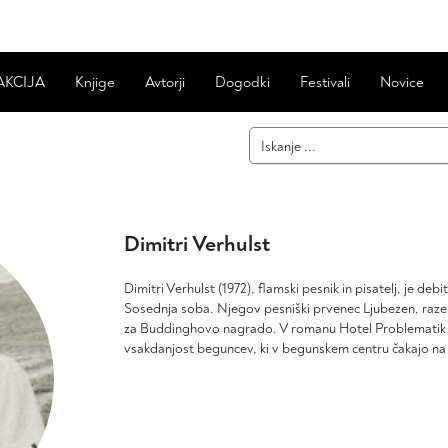
AKCIJA
Knjige
Avtorji
Dogodki
Festivali
Novice
Dimitri Verhulst
Dimitri Verhulst (1972), flamski pesnik in pisatelj, je debi
Sosednja soba. Njegov pesniški prvenec Ljubezen, razen
za Buddinghovo nagrado. V romanu Hotel Problematik (
vsakdanjost beguncev, ki v begunskem centru čakajo na o