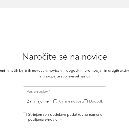
Naročite se na novice
čeni in naših knjižnih novostih, novicah in dogodkih, promocijah in drugih akt
nam zaupajte svoj e-mail naslov.
Zanimajo me
Knjižne novosti
Dogodki
Strinjam se z obdelavo podatkov za namene
»
pošiljanja e-novic