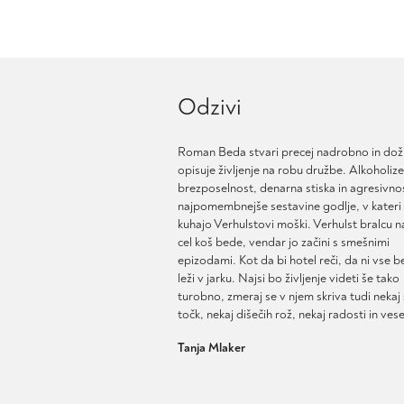
izdelek
izdelek
ima
ima
več
več
različic.
različic.
Možnosti
Možnosti
Odzivi
lahko
lahko
izberete
izberete
na
na
Roman Beda stvari precej nadrobno in dož
strani
strani
opisuje življenje na robu družbe. Alkoholiz
izdelka
izdelka
brezposelnost, denarna stiska in agresivno
najpomembnejše sestavine godlje, v kateri
kuhajo Verhulstovi moški. Verhulst bralcu n
cel koš bede, vendar jo začini s smešnimi
epizodami. Kot da bi hotel reči, da ni vse b
leži v jarku. Najsi bo življenje videti še tako
turobno, zmeraj se v njem skriva tudi nekaj 
točk, nekaj dišečih rož, nekaj radosti in vese
Tanja Mlaker