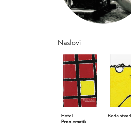
Naslovi
Hotel
Beda stvar
Problematik
Ta
Ta