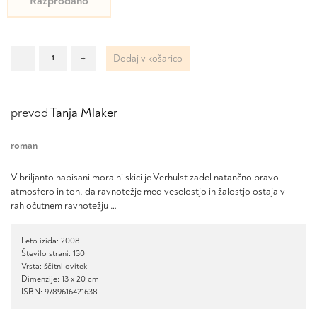
Razprodano
Beda
–
+
Dodaj v košarico
stvari
količina
prevod
Tanja Mlaker
roman
V briljanto napisani moralni skici je Verhulst zadel natančno pravo
atmosfero in ton, da ravnotežje med veselostjo in žalostjo ostaja v
rahločutnem ravnotežju …
Leto izida: 2008
Število strani: 130
Vrsta: ščitni ovitek
Dimenzije: 13 x 20 cm
ISBN: 9789616421638