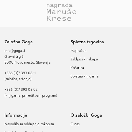
Založba Goga
Spletna trgovina
info@goga.si
Moj račun
Glavni trg 6
Zaključek nakupa
8000 Novo mesto, Slovenija
Košarica
+386 (0)7 393 08 11
Spletna knjigarna
(založba, trženje)
+386 (0)7 393 08 02
(knjigarna, prireditveni program)
Informacije
O založbi Goga
Navodilo za oddajanje rokopisa
O nas