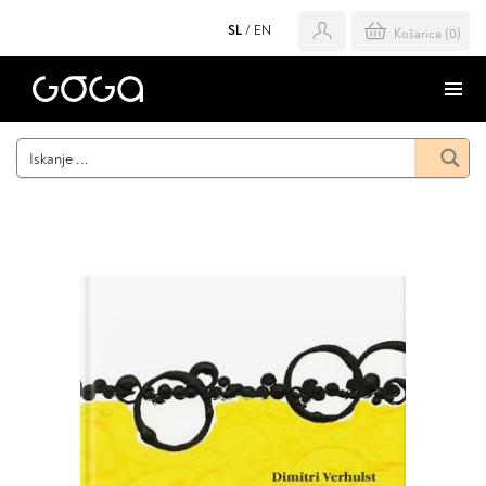
SL
/
EN
Košarica (
0
)