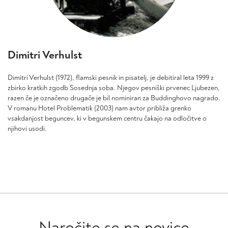
Dimitri Verhulst
Dimitri Verhulst (1972), flamski pesnik in pisatelj, je debitiral leta 1999 z
zbirko kratkih zgodb Sosednja soba. Njegov pesniški prvenec Ljubezen,
razen če je označeno drugače je bil nominiran za Buddinghovo nagrado.
V romanu Hotel Problematik (2003) nam avtor približa grenko
vsakdanjost beguncev, ki v begunskem centru čakajo na odločitve o
njihovi usodi.
Naročite se na novice