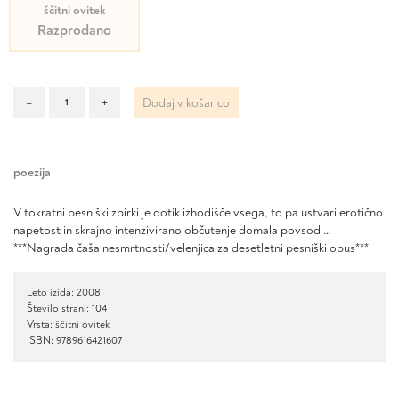
ščitni ovitek
Razprodano
Dotikanja
–
+
Dodaj v košarico
količina
poezija
V tokratni pesniški zbirki je dotik izhodišče vsega, to pa ustvari erotično
napetost in skrajno intenzivirano občutenje domala povsod …
***Nagrada čaša nesmrtnosti/velenjica za desetletni pesniški opus***
Leto izida: 2008
Število strani: 104
Vrsta: ščitni ovitek
ISBN: 9789616421607