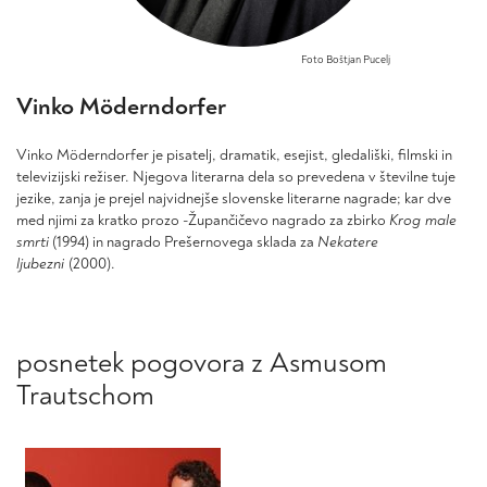
Foto Boštjan Pucelj
Vinko Möderndorfer
Vinko Möderndorfer je pisatelj, dramatik, esejist, gledališki, filmski in
televizijski režiser. Njegova literarna dela so prevedena v številne tuje
jezike, zanja je prejel najvidnejše slovenske literarne nagrade; kar dve
med njimi za kratko prozo -Župančičevo nagrado za zbirko
Krog male
smrti
(1994) in nagrado Prešernovega sklada za
Nekatere
ljubezni
(2000).
posnetek pogovora z Asmusom
Trautschom