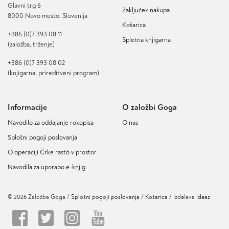
Glavni trg 6
Zaključek nakupa
8000 Novo mesto, Slovenija
Košarica
+386 (0)7 393 08 11
Spletna knjigarna
(založba, trženje)
+386 (0)7 393 08 02
(knjigarna, prireditveni program)
Informacije
O založbi Goga
Navodilo za oddajanje rokopisa
O nas
Splošni pogoji poslovanja
O operaciji Črke rastó v prostor
Navodila za uporabo e-knjig
© 2026 Založba Goga /
Splošni pogoji poslovanja
Košarica
/ Izdelava
Ideaz