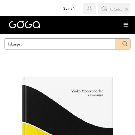
SL
/
EN
Košarica (
0
)