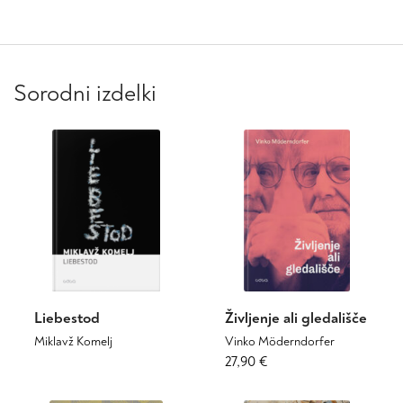
Sorodni izdelki
Liebestod
Življenje ali gledališče
Miklavž Komelj
Vinko Möderndorfer
Ta
Ta
27,90
€
izdelek
izdelek
ima
ima