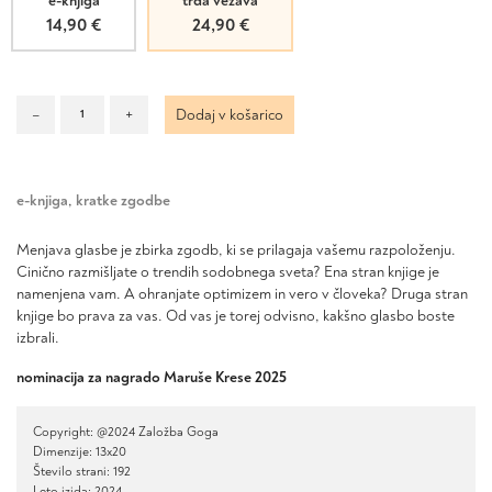
e-knjiga
trda vezava
14,90
€
24,90
€
Menjava
–
+
Dodaj v košarico
glasbe
količina
e-knjiga
,
kratke zgodbe
Menjava glasbe
je zbirka zgodb, ki se prilagaja vašemu razpoloženju.
Cinično razmišljate o trendih sodobnega sveta? Ena stran knjige je
namenjena vam. A ohranjate optimizem in vero v človeka? Druga stran
knjige bo prava za vas. Od vas je torej odvisno, kakšno glasbo boste
izbrali.
nominacija za nagrado Maruše Krese 2025
Copyright: @2024 Založba Goga
Dimenzije: 13x20
Število strani: 192
Leto izida: 2024