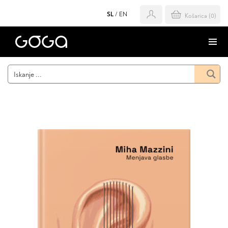
SL
/
EN
Košarica (
0
)