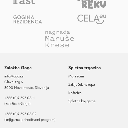
Založba Goga
Spletna trgovina
info@goga.si
Moj račun
Glavni trg 6
Zaključek nakupa
8000 Novo mesto, Slovenija
Košarica
+386 (0)7 393 08 11
Spletna knjigarna
(založba, trženje)
+386 (0)7 393 08 02
(knjigarna, prireditveni program)