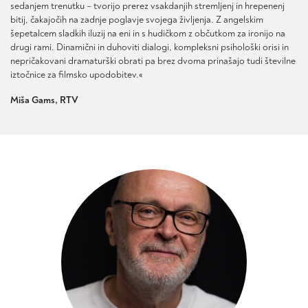
sedanjem trenutku – tvorijo prerez vsakdanjih stremljenj in hrepenenj
izdelka
izdelka
bitij, čakajočih na zadnje poglavje svojega življenja. Z angelskim
šepetalcem sladkih iluzij na eni in s hudičkom z občutkom za ironijo na
drugi rami. Dinamični in duhoviti dialogi, kompleksni psihološki orisi in
nepričakovani dramaturški obrati pa brez dvoma prinašajo tudi številne
iztočnice za filmsko upodobitev.«
Miša Gams, RTV