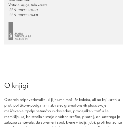
Vrsta: e-knjiga, trda vezava
ISBN: 9789612774677
ISBN: 9789612774431
O knjigi
Ostarela pripovedovalka, ki ji je umrl mož, še koleba, ali bo kaj ukrenila
proti politikom-podganam, zbiralec gramofonskih plošč svoje
maščevanje izpelje natančno in dosledno, prodajalka v trafiki še
razmišlja, kaj bo storila s svojo dobitno srečko, pisatelj, od katerega je
založba zahtevala, da spremeni spol, krene v boljši jutri, proti horizontu