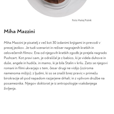
Foto Matej Pušnik
Miha Mazzini
Miha Mazzini je pisatelj z več kot 30 izdanimi knjigami in prevodi v
precej jezikov. Je tudi scenarist in režiser nagrajenih kratkih in
celovečernih filmov. Ena od njegovih kratkih zgodb je prejela nagrado
Pushcart. Kot pravi sam, je odraščal je z babico, ki je videla duhove in
duše, angele in hudiča, in mamo, ki je bila Stalin v krilu. Zato se njegovi
romani in filmi ukvarjajo s tem, česar drugi ne vidijo (oziroma
namenoma mižijo); z ljudmi, ki so se znašli brez pravic v primežu
birokracije ali pod napadom razjarjene drhali; in z vplivom družbe na
posameznika. Njegov doktorat je iz antropologije vsakdanjega
življenja.