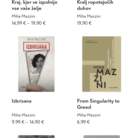
Kraj, kjer se izpolnijo
Kralj ropotajočih
vse vaše želje
duhov
Miha Mazzini
Miha Mazzini
Cenovni
Ta
14,99
€
–
19,90
€
19,90
€
izdelek
razpon:
ima
od
več
14,99 €
različic.
do
Možnosti
19,90 €
lahko
izberete
na
strani
izdelka
Izbrisana
From Singularity to
Greed
Miha Mazzini
Miha Mazzini
Cenovni
Ta
Ta
9,99
€
–
14,90
€
6,99
€
izdelek
izdelek
razpon:
ima
ima
od