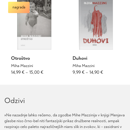
več
več
9,99 €
nagrada
različic.
različic.
do
Možnosti
Možnosti
14,90 €
lahko
lahko
izberete
izberete
na
na
strani
strani
izdelka
izdelka
Otroštvo
Duhovi
Miha Mazzini
Miha Mazzini
Cenovni
Ta
Cenovni
Ta
14,99
€
–
15,00
€
9,99
€
–
14,90
€
izdelek
izdelek
razpon:
razpon:
ima
ima
od
od
več
več
14,99 €
9,99 €
različic.
različic.
Odzivi
do
do
Možnosti
Možnosti
15,00 €
14,90 €
lahko
lahko
izberete
izberete
»Ne nazadnje lahko rečemo, da zgodbe Mihe Mazzinija v knjigi Menjava
na
na
glasbe niso črno-bel niti fantazijski prikaz družbene realnosti, ampak
strani
strani
razpirajo celo paleto najrazličnejših nians slik in zvokov, ki – zasidrani v