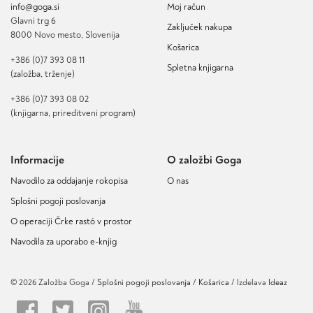
info@goga.si
Moj račun
Glavni trg 6
Zaključek nakupa
8000 Novo mesto, Slovenija
Košarica
+386 (0)7 393 08 11
Spletna knjigarna
(založba, trženje)
+386 (0)7 393 08 02
(knjigarna, prireditveni program)
Informacije
O založbi Goga
Navodilo za oddajanje rokopisa
O nas
Splošni pogoji poslovanja
O operaciji Črke rastó v prostor
Navodila za uporabo e-knjig
© 2026 Založba Goga /
Splošni pogoji poslovanja
Košarica
/ Izdelava
Ideaz