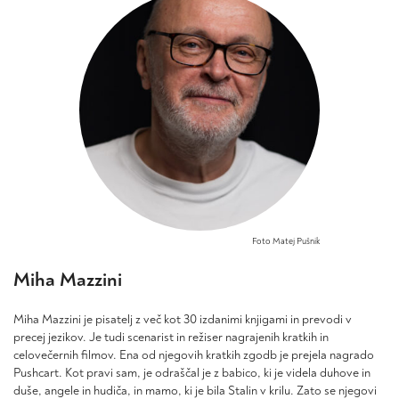
24,90 €
lahko
lahko
izberete
izberete
na
na
strani
strani
izdelka
izdelka
Foto Matej Pušnik
Miha Mazzini
Miha Mazzini je pisatelj z več kot 30 izdanimi knjigami in prevodi v
precej jezikov. Je tudi scenarist in režiser nagrajenih kratkih in
celovečernih filmov. Ena od njegovih kratkih zgodb je prejela nagrado
Pushcart. Kot pravi sam, je odraščal je z babico, ki je videla duhove in
duše, angele in hudiča, in mamo, ki je bila Stalin v krilu. Zato se njegovi