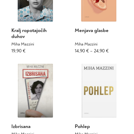
Kralj ropotajočih
Menjava glasbe
duhov
Miha Mazzini
Miha Mazzini
Cenovni
Ta
19,90
€
14,90
€
–
24,90
€
izdelek
razpon:
ima
od
več
14,90 €
različic.
do
Možnosti
24,90 €
lahko
izberete
na
strani
izdelka
Izbrisana
Pohlep