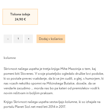
Tiskana izdaja
24,90
€
Skrivnost
–
+
Dodaj v košarico
našega
uspeha
količina
kolumne
Skrivnost našega uspeha je tretja knjiga Mihe Mazzinija o tem, kaj
pomeni biti Slovenec. V svoje pisateljsko ogledalo družbe lovi podobe,
ki so postale prevec vsakdanje, da bi se jim cudili, a glej, s humorjem, ki
nas vcasih nekoliko spomni na Milcinskega Butalce, doseže, da se
vendarle zacudimo … morda nas bo pa kateri od premislekov vodil k
novim rešitvam in boljšim praksam.
Knjigo Skrivnost našega uspeha sestavljajo kolumne, ki so izhajale na
portalu Planet Siol.net med leti 2014 in 2017.