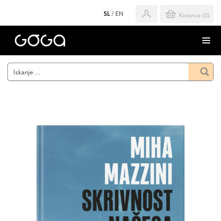
SL
/
EN
Košarica (
0
)