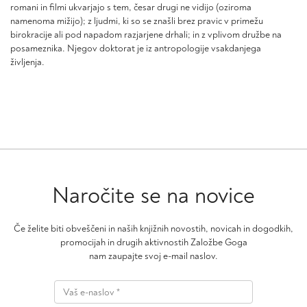
romani in filmi ukvarjajo s tem, česar drugi ne vidijo (oziroma
namenoma mižijo); z ljudmi, ki so se znašli brez pravic v primežu
birokracije ali pod napadom razjarjene drhali; in z vplivom družbe na
posameznika. Njegov doktorat je iz antropologije vsakdanjega
življenja.
Naročite se na novice
Če želite biti obveščeni in naših knjižnih novostih, novicah in dogodkih,
promocijah in drugih aktivnostih Založbe Goga
nam zaupajte svoj e-mail naslov.