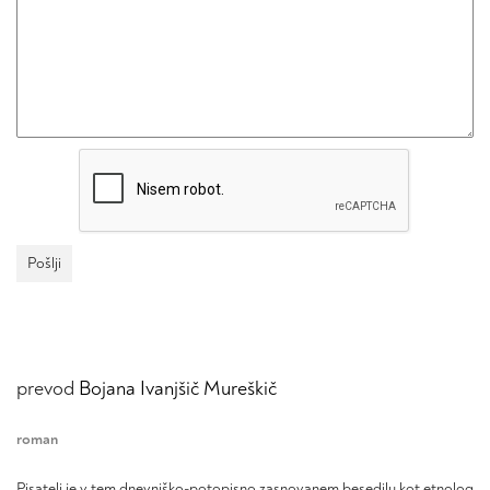
prevod
Bojana Ivanjšič Mureškič
roman
Pisatelj je v tem dnevniško-potopisno zasnovanem besedilu kot etnolog