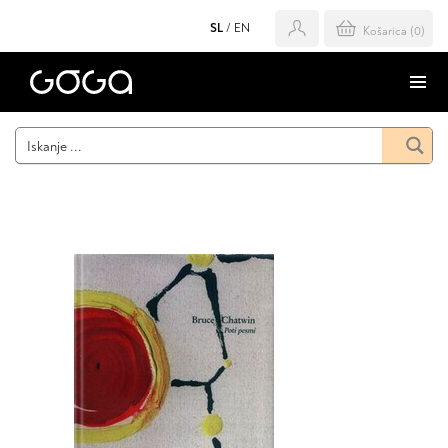
SL
/
EN
Košarica (
0
)