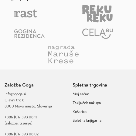
Založba Goga
Spletna trgovina
info@goga.si
Moj račun
Glavni trg 6
Zaključek nakupa
8000 Novo mesto, Slovenija
Košarica
+386 (0)7 393 08 11
Spletna knjigarna
(založba, trženje)
+386 (0)7 393 08 02