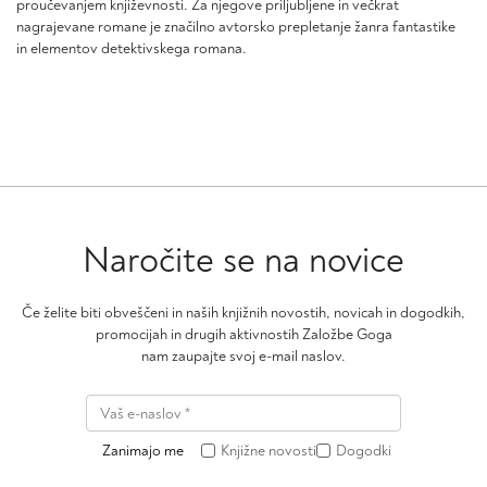
proučevanjem književnosti. Za njegove priljubljene in večkrat
nagrajevane romane je značilno avtorsko prepletanje žanra fantastike
in elementov detektivskega romana.
Naročite se na novice
Če želite biti obveščeni in naših knjižnih novostih, novicah in dogodkih,
promocijah in drugih aktivnostih Založbe Goga
nam zaupajte svoj e-mail naslov.
Zanimajo me
Knjižne novosti
Dogodki