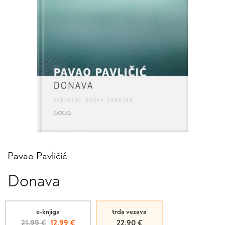
Pavao Pavličić
Donava
e-knjiga
trda vezava
Izvirna
Trenutna
21,99
€
12,99
€
22,90
€