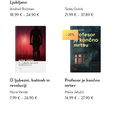
Ljubljano
Andraž Rožman
Tadej Golob
Cenovni
Ta
Cenovni
Ta
18,99
€
–
24,90
€
21,99
€
–
37,89
€
izdelek
izdelek
razpon:
razpon:
ima
ima
od
od
več
več
18,99 €
21,99 €
- 20%
različic.
različic.
do
do
Možnosti
Možnosti
24,90 €
37,89 €
lahko
lahko
izberete
izberete
na
na
strani
strani
izdelka
izdelka
O ljubezni, batinah in
Profesor je končno
revoluciji
mrtev
Nora Verde
Maša Jelušič
Cenovni
Ta
Cenovni
Ta
7,99
€
–
24,90
€
14,99
€
–
27,90
€
izdelek
izdelek
razpon:
razpon:
ima
ima
od
od
več
več