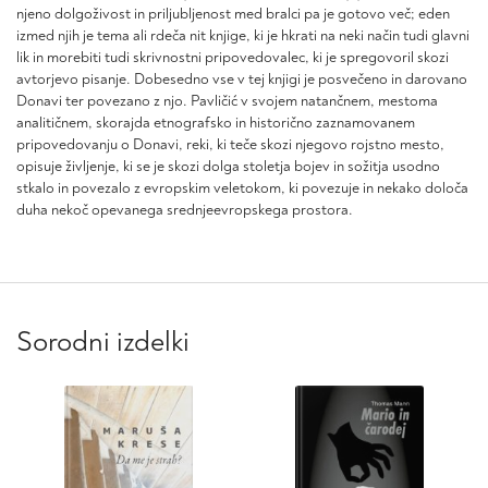
njeno dolgoživost in priljubljenost med bralci pa je gotovo več; eden
izmed njih je tema ali rdeča nit knjige, ki je hkrati na neki način tudi glavni
lik in morebiti tudi skrivnostni pripovedovalec, ki je spregovoril skozi
avtorjevo pisanje. Dobesedno vse v tej knjigi je posvečeno in darovano
Donavi ter povezano z njo. Pavličić v svojem natančnem, mestoma
analitičnem, skorajda etnografsko in historično zaznamovanem
pripovedovanju o Donavi, reki, ki teče skozi njegovo rojstno mesto,
opisuje življenje, ki se je skozi dolga stoletja bojev in sožitja usodno
stkalo in povezalo z evropskim veletokom, ki povezuje in nekako določa
duha nekoč opevanega srednjeevropskega prostora.
Sorodni izdelki