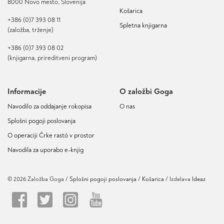
8000 Novo mesto, Slovenija
Košarica
+386 (0)7 393 08 11
Spletna knjigarna
(založba, trženje)
+386 (0)7 393 08 02
(knjigarna, prireditveni program)
Informacije
O založbi Goga
Navodilo za oddajanje rokopisa
O nas
Splošni pogoji poslovanja
O operaciji Črke rastó v prostor
Navodila za uporabo e-knjig
© 2026 Založba Goga /
Splošni pogoji poslovanja
Košarica
/ Izdelava
Ideaz