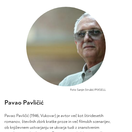
7,99 €
14,99 €
različic.
različic.
do
do
Možnosti
Možnosti
24,90 €
27,90 €
lahko
lahko
izberete
izberete
na
na
strani
strani
izdelka
izdelka
Foto Sanjin Strukić/PIXSELL
Pavao Pavličić
Pavao Pavličić (1946, Vukovar) je avtor več kot štiridesetih
romanov, številnih zbirk kratke proze in več filmskih scenarijev,
ob književnem ustvarjanju se ukvarja tudi z znanstvenim