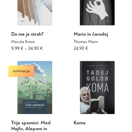
Da me je strah?
Mario in čarodej
Maruša Krese
Thomas Mann
Cenovni
Ta
Ta
9,99
€
–
24,90
€
24,90
€
izdelek
izdelek
razpon:
ima
ima
od
več
več
9,99 €
nominacija
različic.
različic.
do
Možnosti
Možnosti
24,90 €
lahko
lahko
izberete
izberete
na
na
strani
strani
izdelka
izdelka
Trije spomini: Med
Koma
Hajfo, Alepom in