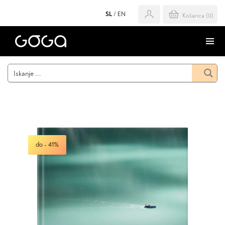
SL
/
EN
Košarica (
0
)
do - 41%