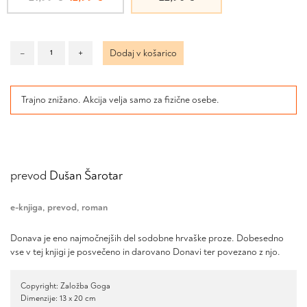
cena
cena
je
je:
bila:
12,99 €.
Donava
–
+
Dodaj v košarico
21,99 €.
količina
Trajno znižano. Akcija velja samo za fizične osebe.
prevod
Dušan Šarotar
e-knjiga
,
prevod
,
roman
Donava je eno najmočnejših del sodobne hrvaške proze. Dobesedno
vse v tej knjigi je posvečeno in darovano Donavi ter povezano z njo.
Copyright: Založba Goga
Dimenzije: 13 x 20 cm