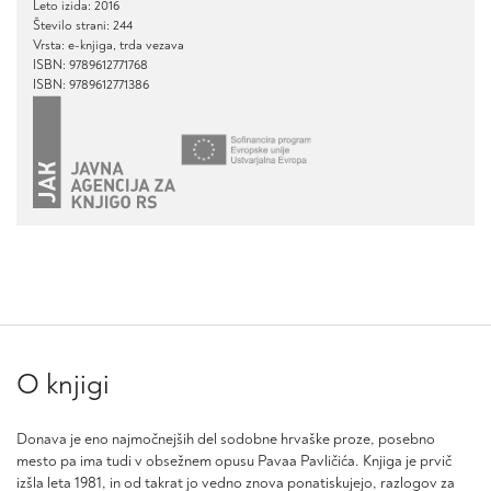
Leto izida: 2016
Število strani: 244
Vrsta: e-knjiga, trda vezava
ISBN: 9789612771768
ISBN: 9789612771386
O knjigi
Donava je eno najmočnejših del sodobne hrvaške proze, posebno
mesto pa ima tudi v obsežnem opusu Pavaa Pavličića. Knjiga je prvič
izšla leta 1981, in od takrat jo vedno znova ponatiskujejo, razlogov za