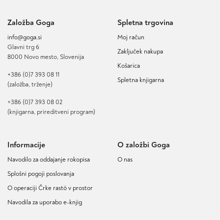
Založba Goga
Spletna trgovina
info@goga.si
Moj račun
Glavni trg 6
Zaključek nakupa
8000 Novo mesto, Slovenija
Košarica
+386 (0)7 393 08 11
Spletna knjigarna
(založba, trženje)
+386 (0)7 393 08 02
(knjigarna, prireditveni program)
Informacije
O založbi Goga
Navodilo za oddajanje rokopisa
O nas
Splošni pogoji poslovanja
O operaciji Črke rastó v prostor
Navodila za uporabo e-knjig