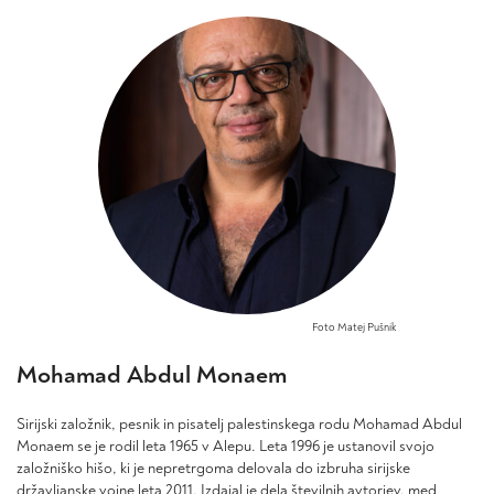
različic.
različic.
do
do
Možnosti
Možnosti
22,90 €
27,90 €
lahko
lahko
izberete
izberete
na
na
strani
strani
izdelka
izdelka
Foto Matej Pušnik
Mohamad Abdul Monaem
Sirijski založnik, pesnik in pisatelj palestinskega rodu Mohamad Abdul
Monaem se je rodil leta 1965 v Alepu. Leta 1996 je ustanovil svojo
založniško hišo, ki je nepretrgoma delovala do izbruha sirijske
državljanske vojne leta 2011. Izdajal je dela številnih avtorjev, med