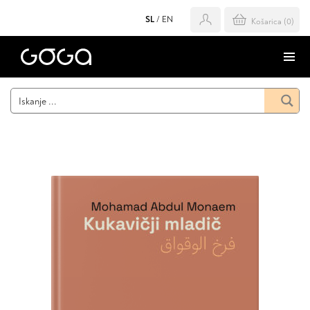
SL
/
EN
Košarica (
0
)