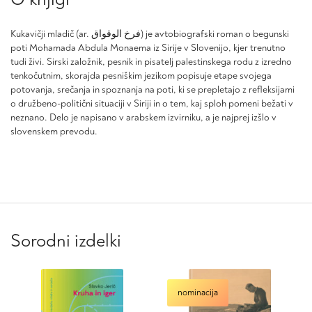
Kukavičji mladič (ar.
الوقواق
فرخ
) je avtobiografski roman o begunski
poti
Mohamada
Abdula
Monaema
iz Sirije v Slovenijo, kjer trenutno
tudi živi. Sirski založnik, pesnik in pisatelj palestinskega rodu z izredno
tenkočutnim, skorajda pesniškim jezikom popisuje etape svojega
potovanja, srečanja in spoznanja na poti, ki se prepletajo z refleksijami
o družbeno-politični situaciji v Siriji in o tem, kaj sploh pomeni bežati v
neznano. Delo je napisano v arabskem izvirniku, a je najprej izšlo v
slovenskem prevodu.
Sorodni izdelki
nominacija