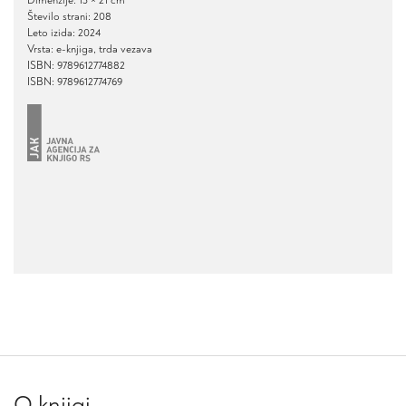
Dimenzije: 15 × 21 cm
Število strani: 208
Leto izida: 2024
Vrsta: e-knjiga, trda vezava
ISBN: 9789612774882
ISBN: 9789612774769
O knjigi