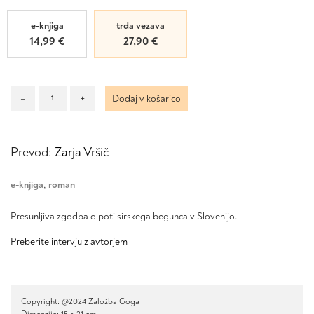
e-knjiga
trda vezava
14,99
€
27,90
€
Kukavičji
–
+
Dodaj v košarico
mladič
količina
Prevod:
Zarja Vršič
e-knjiga
,
roman
Presunljiva zgodba o poti sirskega begunca v Slovenijo.
Preberite intervju z avtorjem
Copyright: @2024 Založba Goga