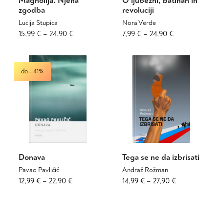
Magnolija. Njena
O ljubezni, batinah in
zgodba
revoluciji
Lucija Stupica
Nora Verde
Cenovni
Ta
Cenovni
Ta
15,99
€
–
24,90
€
7,99
€
–
24,90
€
izdelek
izdelek
razpon:
razpon:
ima
ima
od
od
več
več
15,99 €
7,99 €
do - 41%
različic.
različic.
do
do
Možnosti
Možnosti
24,90 €
24,90 €
lahko
lahko
izberete
izberete
na
na
strani
strani
izdelka
izdelka
Donava
Tega se ne da izbrisati
Pavao Pavličić
Andraž Rožman
Cenovni
Ta
Cenovni
Ta
12,99
€
–
22,90
€
14,99
€
–
27,90
€
izdelek
izdelek
razpon:
razpon:
ima
ima
od
od
več
več
12,99 €
14,99 €