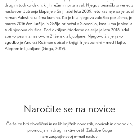
drugim tudi kurdskih, ki jih režim ni priznaval. Njegov pesniški prvenec z
naslovom Jutranja klapa je v Siriji izšel leta 2009, leto kasneje pa je izdal
roman Palestinska črna kumina. Ko je bila njegova založba porušena, je
marca 2016 čez Turčijo in Grčijo pribežal v Slovenijo, kmalu mu je sledila
tudi njegova družina. Pod okriljem Moderne galerije je leta 2018 izdal
zbirko pesmi z naslovom 21 žensk iz Ljubljane. Njegovo življenjsko
zgodbo je Andraž Rožman opisal v knjigi Trije spomini – med Hajfo,
Alepom in Ljubljano (Goga, 2019).
Naročite se na novice
Če želite biti obveščeni in naših knjižnih novostih, novicah in dogodkih,
promocijah in drugih aktivnostih Založbe Goga
nam zaupajte svoj e-mail naslov.