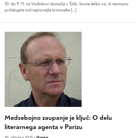
10. do 9. 11. na Vodnikovi domačiji v Šiški, boste lahko vsi, ki nestrpno
pričakujete izid najnovejše kriminalke […]
Medsebojno zaupanje je ključ: O delu
literarnega agenta v Parizu
10. oktobra 2025 v
Novice