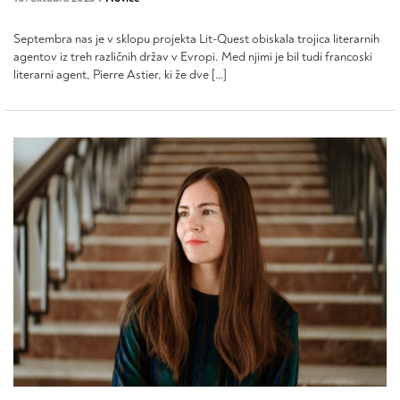
Septembra nas je v sklopu projekta Lit-Quest obiskala trojica literarnih
agentov iz treh različnih držav v Evropi. Med njimi je bil tudi francoski
literarni agent, Pierre Astier, ki že dve […]