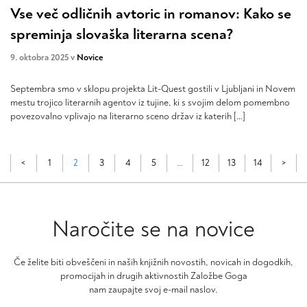
Vse več odličnih avtoric in romanov: Kako se
spreminja slovaška literarna scena?
9. oktobra 2025 v
Novice
Septembra smo v sklopu projekta Lit-Quest gostili v Ljubljani in Novem
mestu trojico literarnih agentov iz tujine, ki s svojim delom pomembno
povezovalno vplivajo na literarno sceno držav iz katerih […]
<
1
2
3
4
5
…
12
13
14
>
Naročite se na novice
Če želite biti obveščeni in naših knjižnih novostih, novicah in dogodkih,
promocijah in drugih aktivnostih Založbe Goga
nam zaupajte svoj e-mail naslov.