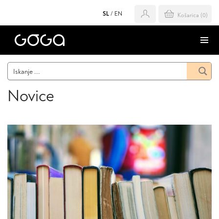
SL
/
EN
Košarica (
0
)
Novice