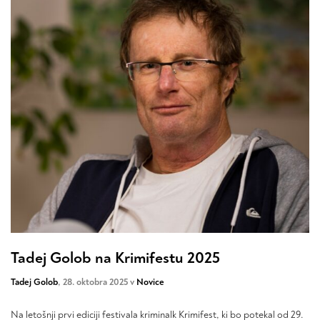
Tadej Golob na Krimifestu 2025
Tadej Golob
, 28. oktobra 2025 v
Novice
Na letošnji prvi ediciji festivala kriminalk Krimifest, ki bo potekal od 29.