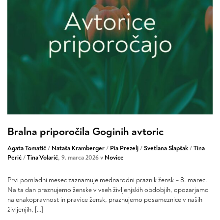
Bralna priporočila Goginih avtoric
Agata Tomažič
/
Nataša Kramberger
/
Pia Prezelj
/
Svetlana Slapšak
/
Tina
Perić
/
Tina Volarič
, 9. marca 2026 v
Novice
Prvi pomladni mesec zaznamuje mednarodni praznik žensk – 8. marec.
Na ta dan praznujemo ženske v vseh življenjskih obdobjih, opozarjamo
na enakopravnost in pravice žensk, praznujemo posameznice v naših
življenjih, […]