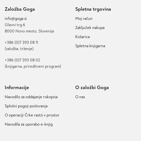
Založba Goga
Spletna trgovina
info@goga.si
Moj račun
Glavni trg 6
Zaključek nakupa
8000 Novo mesto, Slovenija
Košarica
+386 (0)7 393 08 11
Spletna knjigarna
(založba, trženje)
+386 (0)7 393 08 02
(knjigarna, prireditveni program)
Informacije
O založbi Goga
Navodilo za oddajanje rokopisa
O nas
Splošni pogoji poslovanja
O operaciji Črke rastó v prostor
Navodila za uporabo e-knjig