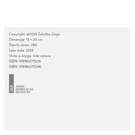
Copyright: @2025 Založba Goga
Dimenzije: 13 × 20 cm
Število strani: 280
Leto izida: 2025
Vrsta: e-knjiga, trda vezava
ISBN: 9789612775216
ISBN: 9789612775346