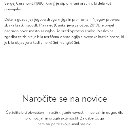
Sergej Curanović (1980, Kranj) je diplomirani pravnik, ki dela kot
prevajalec.
Dete iz gozda je njegova druga knjiga in prvi roman. Njegov prvenec,
zbirka kratkih zgodb Plavalec (Cankarjeva založba, 2019), je prejel
nagrado novo mesto za najboljšo kratkoprozno zbirko. Naslovna
zgodba te zbirke je bila uvrščena v antologijo slovenske kratke proze, ki
je bila objavljena tudi v nemščini in angleščini.
Naročite se na novice
Če želite biti obveščeni in naših knjižnih novostih, novicah in dogodkih,
promocijah in drugih aktivnostih Založbe Goga
nam zaupajte svoj e-mail naslov.