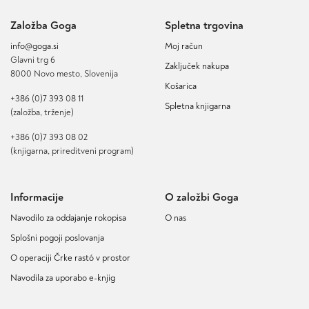
Založba Goga
Spletna trgovina
info@goga.si
Moj račun
Glavni trg 6
Zaključek nakupa
8000 Novo mesto, Slovenija
Košarica
+386 (0)7 393 08 11
Spletna knjigarna
(založba, trženje)
+386 (0)7 393 08 02
(knjigarna, prireditveni program)
Informacije
O založbi Goga
Navodilo za oddajanje rokopisa
O nas
Splošni pogoji poslovanja
O operaciji Črke rastó v prostor
Navodila za uporabo e-knjig