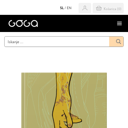
SL
/
EN
Košarica (
0
)