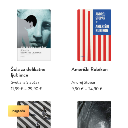
Šola za delikatne
Ameriški Rubikon
ljubimce
Svetlana Slapšak
Andrej Stopar
Cenovni
Ta
Cenovni
Ta
11,99
€
–
29,90
€
9,90
€
–
24,90
€
izdelek
izdelek
razpon:
razpon:
ima
ima
od
od
več
več
11,99 €
9,90 €
nagrada
različic.
različic.
do
do
Možnosti
Možnosti
29,90 €
24,90 €
lahko
lahko