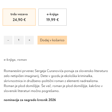
trda vezava
e-knjiga
24,90
€
19,99
€
Dete
–
+
Dodaj v košarico
iz
gozda
količina
e-knjiga
,
roman
Romaneskni prvenec Sergeja
Curanovića
ponuja za slovensko literaturo
zelo netipičen
imaginarij
,
Dete v gozdu
je ekološka kriminalka,
skrivnostnica in družbeno-politični roman z elementi nadrealizma.
Roman je plod domišljije. Še več, roman je plod domišljije, kakršno v
slovenski literaturi močno pogrešamo.
nominacija za nagrado kresnik 2026