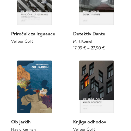
izberete
izberete
na
na
strani
strani
izdelka
izdelka
Priročnik za izgnance
Detektiv Dante
Velibor Čolić
Mirt Komel
Ta
Cenovni
Ta
17,99
€
–
27,90
€
izdelek
izdelek
razpon:
ima
ima
od
več
več
17,99 €
različic.
različic.
do
Možnosti
Možnosti
27,90 €
lahko
lahko
izberete
izberete
na
na
strani
strani
izdelka
izdelka
Ob jarkih
Knjiga odhodov
Navid Kermani
Velibor Čolić