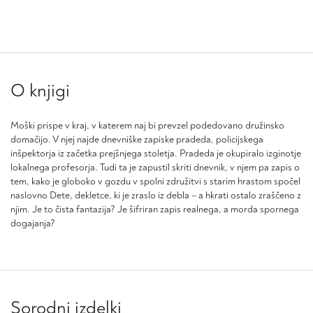
O knjigi
Moški prispe v kraj, v katerem naj bi prevzel podedovano družinsko
domačijo. V njej najde dnevniške zapiske pradeda, policijskega
inšpektorja iz začetka prejšnjega stoletja. Pradeda je okupiralo izginotje
lokalnega profesorja. Tudi ta je zapustil skriti dnevnik, v njem pa zapis o
tem, kako je globoko v gozdu v spolni združitvi s starim hrastom spočel
naslovno Dete, dekletce, ki je zraslo iz debla – a hkrati ostalo zraščeno z
njim. Je to čista fantazija? Je šifriran zapis realnega, a morda spornega
dogajanja?
Sorodni izdelki