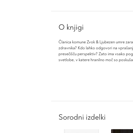
O knjigi
Članica komune Zvok & Ljubezen umre zaradi
zdravnika? Kdo lahko odgovori na vprašanje 
presečišču perspektiv? Zato ima vsako pogla
svetlobe, v katere hranilno moč so poskušali
Sorodni izdelki