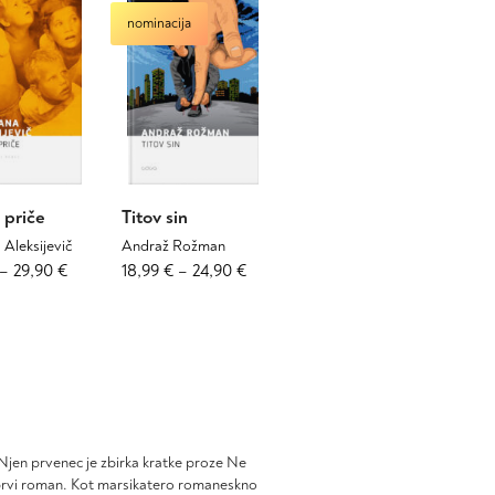
nominacija
 priče
Titov sin
 Aleksijevič
Andraž Rožman
Cenovni
Ta
Cenovni
Ta
–
29,90
€
18,99
€
–
24,90
€
izdelek
izdelek
razpon:
razpon:
ima
ima
od
od
več
več
21,99 €
18,99 €
različic.
različic.
do
do
Možnosti
Možnosti
29,90 €
24,90 €
lahko
lahko
izberete
izberete
na
na
 Njen prvenec je zbirka kratke proze Ne
strani
strani
 prvi roman. Kot marsikatero romaneskno