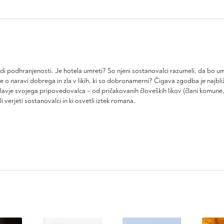
 podhranjenosti. Je hotela umreti? So njeni sostanovalci razumeli, da bo umr
o naravi dobrega in zla v likih, ki so dobronamerni? Čigava zgodba je najbliže
vje svojega pripovedovalca – od pričakovanih človeških likov (člani komune, p
 verjeti sostanovalci in ki osvetli iztek romana.