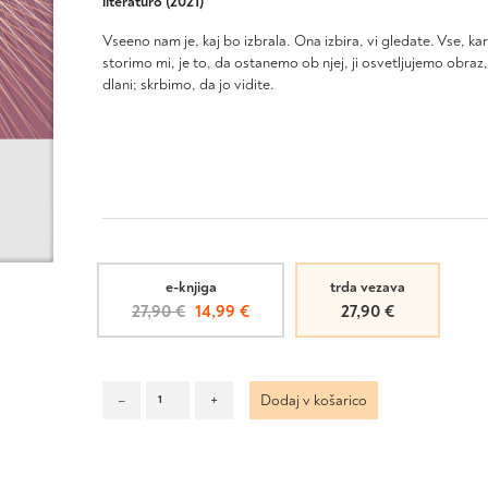
literaturo (2021)
Vseeno nam je, kaj bo izbrala. Ona izbira, vi gledate. Vse, ka
storimo mi, je to, da ostanemo ob njej, ji osvetljujemo obraz
dlani; skrbimo, da jo vidite.
e-knjiga
trda vezava
Izvirna
Trenutna
27,90
€
14,99
€
27,90
€
cena
cena
je
je:
bila:
14,99 €.
Mi
–
+
Dodaj v košarico
27,90 €.
smo
svetloba
količina