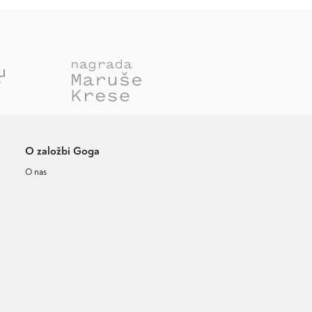
O založbi Goga
O nas