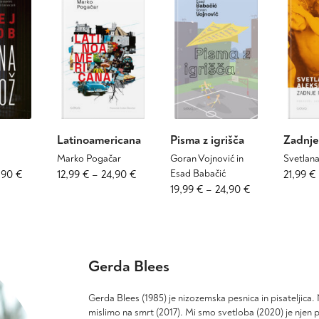
Latinoamericana
Pisma z igrišča
Zadnje
Marko Pogačar
Goran Vojnović in
Svetlana
Cenovni
Ta
Cenovni
Ta
,90
€
12,99
€
–
24,90
€
Esad Babačić
21,99
€
izdelek
izdelek
Cenovni
Ta
19,99
€
–
24,90
€
razpon:
razpon:
ima
ima
izdelek
razpon:
od
od
več
več
ima
od
15,99 €
12,99 €
različic.
različic.
več
19,99 €
do
do
Možnosti
Možnosti
različic.
do
37,90 €
24,90 €
lahko
Gerda Blees
lahko
Možnosti
24,90 €
izberete
izberete
lahko
na
na
izberete
Gerda Blees (1985) je nizozemska pesnica in pisateljica.
strani
strani
na
mislimo na smrt (2017). Mi smo svetloba (2020) je njen