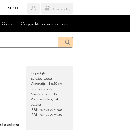
SL
/
EN
Košarica (
0
)
O nas
Gogina literarna rezidenca
Copyright:
Založba Goga
Dimenzije: 13 x 20 cm
Leto izida: 2023
Število strani: 216
Vrsta: e-knjiga, trda
vezava
ISBN: 9789612774288
ISBN: 9789612774035
ke unije za