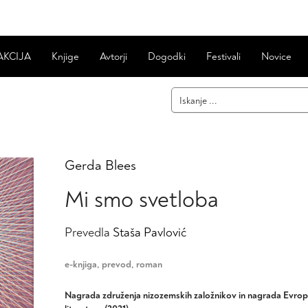
AKCIJA
Knjige
Avtorji
Dogodki
Festivali
Novice
Gerda Blees
Mi smo svetloba
Prevedla
Staša Pavlović
e-knjiga
,
prevod
,
roman
Nagrada združenja nizozemskih založnikov in nagrada Evrops