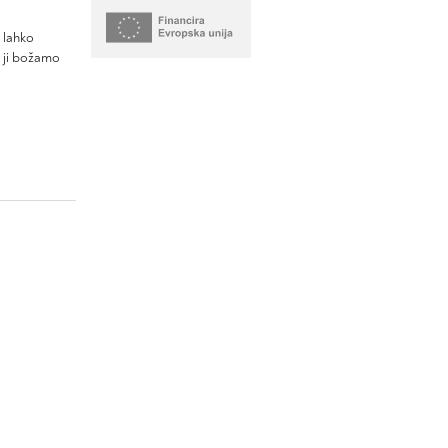
r lahko
, ji božamo