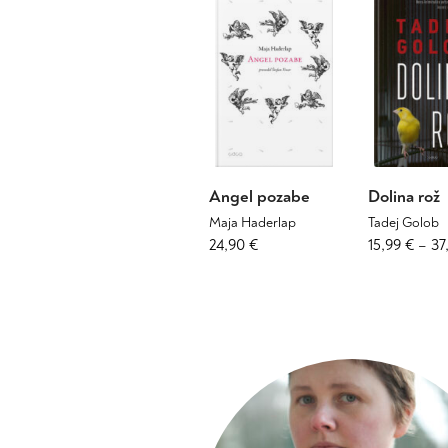
Angel pozabe
Dolina rož
Maja Haderlap
Tadej Golob
Ta
24,90
€
15,99
€
–
37
izdelek
ima
več
različic.
Možnosti
lahko
izberete
na
strani