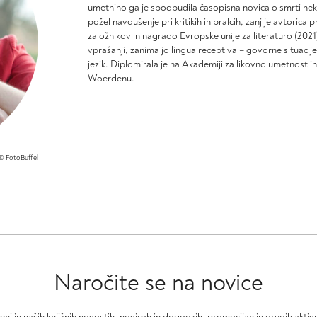
izdelka
izdelka
strani
umetnino ga je spodbudila časopisna novica o smrti ne
izdelka
požel navdušenje pri kritikih in bralcih, zanj je avtoric
založnikov in nagrado Evropske unije za literaturo (2021)
vprašanji, zanima jo lingua receptiva – govorne situacij
jezik. Diplomirala je na Akademiji za likovno umetnost i
Woerdenu.
© FotoBuffel
Naročite se na novice
čeni in naših knjižnih novostih, novicah in dogodkih, promocijah in drugih akt