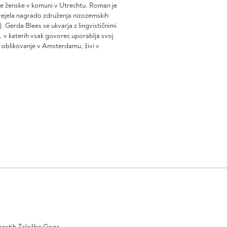
izdelka
izdelka
ke ženske v komuni v Utrechtu. Roman je
a prejela nagrado združenja nizozemskih
. Gerda Blees se ukvarja z lingvističnimi
e, v katerih vsak govorec uporablja svoj
n oblikovanje v Amsterdamu, živi v
ivnostih Založbe Goga