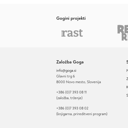
Gogini projekti
Založba Goga
info@goga.si
Glavni trg 6
Z
8000 Novo mesto, Slovenija
K
+386 (0)7 393 08 11
S
(založba, trženje)
+386 (0)7 393 08 02
(knjigarna, prireditveni program)