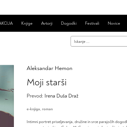
AKCIJA
Knjige
Avtorji
Dogodki
Festivali
Novice
Aleksandar Hemon
Moji starši
Prevod:
Irena Duša Draž
e-knjiga
,
roman
Intimni portret priseljevanja, družine in srce parajočih dogo