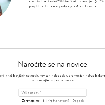
starši
in
Tole ni zate
(2019)
ter Svet in vse v njem
(2023)
projekt
Electronica
se podpisuje s »
Cielo
Hemon
«.
Naročite se na novice
čeni in naših knjižnih novostih, novicah in dogodkih, promocijah in drugih akt
nam zaupajte svoj e-mail naslov.
Zanimajo me
Knjižne novosti
Dogodki