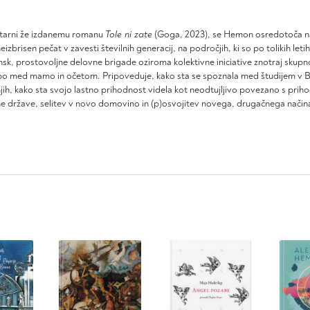
tarni že izdanemu romanu
Tole ni zate
(Goga, 2023), se Hemon osredotoča na 
neizbrisen pečat v zavesti številnih generacij, na področjih, ki so po tolikih l
sk, prostovoljne delovne brigade oziroma kolektivne iniciative znotraj skupno
bo med mamo in očetom. Pripoveduje, kako sta se spoznala med študijem v Be
jih, kako sta svojo lastno prihodnost videla kot neodtujljivo povezano s pr
ne države, selitev v novo domovino in (p)osvojitev novega, drugačnega načina 