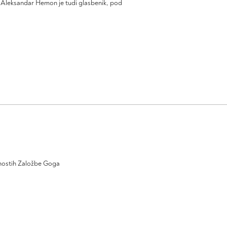
.
Aleksandar
Hemon
je tudi glasbenik, pod
ivnostih Založbe Goga