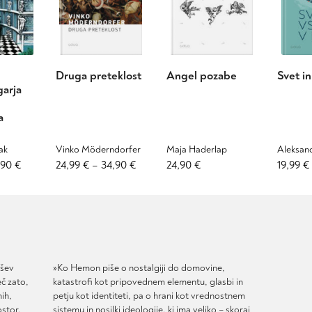
Druga preteklost
Angel pozabe
Svet i
garja
a
ak
Vinko Möderndorfer
Maja Haderlap
Aleksan
Cenovni
Ta
Cenovni
Ta
Ta
,90
€
24,99
€
–
34,90
€
24,90
€
19,99
€
izdelek
izdelek
izdelek
razpon:
razpon:
ima
ima
ima
od
od
več
več
več
19,99 €
24,99 €
različic.
različic.
različic.
do
do
Možnosti
Možnosti
Možnosti
27,90 €
34,90 €
lahko
lahko
lahko
izberete
izberete
izberete
ršev
»Ko Hemon piše o nostalgiji do domovine,
na
na
na
eč zato,
katastrofi kot pripovednem elementu, glasbi in
strani
strani
strani
ih,
petju kot identiteti, pa o hrani kot vrednostnem
ostor,
izdelka
sistemu in nosilki ideologije, ki ima veliko – skoraj
izdelka
izdelka