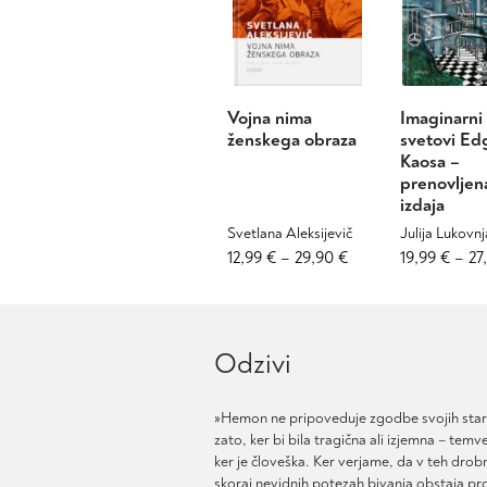
Vojna nima
Imaginarni
ženskega obraza
svetovi Ed
Kaosa –
prenovljen
izdaja
Svetlana Aleksijevič
Julija Lukovnj
Cenovni
Ta
12,99
€
–
29,90
€
19,99
€
–
27
izdelek
razpon:
ima
od
več
12,99 €
različic.
Odzivi
do
Možnosti
29,90 €
lahko
izberete
»Hemon ne pripoveduje zgodbe svojih sta
na
zato, ker bi bila tragična ali izjemna – temv
strani
ker je človeška. Ker verjame, da v teh drobn
skoraj nevidnih potezah bivanja obstaja pr
izdelka