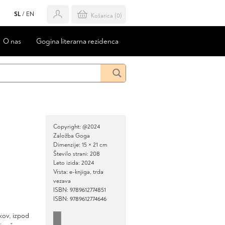
SL
/
EN
Košarica (
0
)
O nas
Gogina literarna rezidenca
Copyright: @2024
Založba Goga
Dimenzije: 15 × 21 cm
Število strani: 208
Leto izida: 2024
Vrsta: e-knjiga, trda
vezava
ISBN: 9789612774851
ISBN: 9789612774646
dkov, izpod