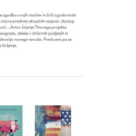
zgodbo svojih staršev in širši zgodovinski
etih znova predmet aktualnih razprav: dostop
sti … Avtor širjenje Titovega projekta
ogradu, delala v državnih podjetjih in
ihodnostjo novega naroda. Predvsem pa se
življenja.