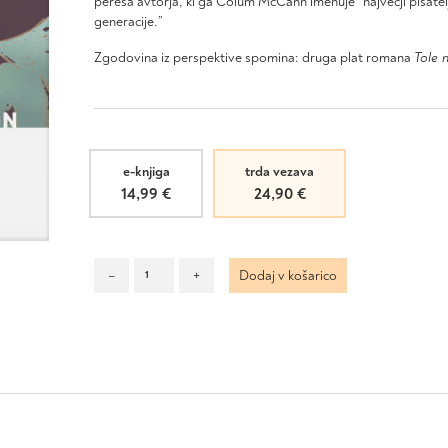
peresa avtorja, ki ga Colum McCann imenuje “največji pisatel
generacije.”
Zgodovina iz perspektive spomina: druga plat romana
Tole n
e-knjiga
trda vezava
14,99
€
24,90
€
Moji
–
+
Dodaj v košarico
starši
količina