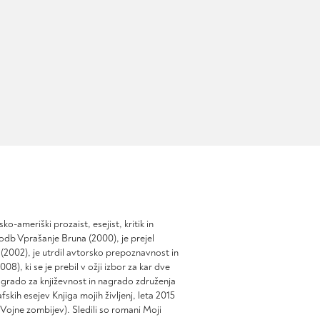
ko-ameriški prozaist, esejist, kritik in
zgodb
Vprašanje Bruna
(2000), je prejel
(2002), je utrdil avtorsko prepoznavnost in
008), ki se je prebil v ožji izbor za kar dve
nagrado za književnost in nagrado združenja
rafskih esejev
Knjiga mojih življenj
, leta 2015
 Vojne
zombijev
). Sledili so romani
Moji