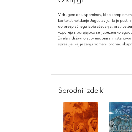
O knjigi
V drugem delu spominov, ki so komplemen
kontekst nekdanje Jugoslavije. Ta je pustil 
do brezplačnega izobraževanja, pravice žen
vzporeja s porajajočo se ljubezensko zgod
živela v državno subvencioniranih stanovan
sprašuje, kaj je zanju pomenil propad skup
Sorodni izdelki