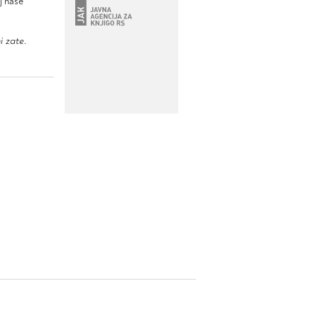
j naše
i zate.