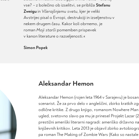
vse? – z bolečino ob izselitvi, se približa
Stefanu
Zweigu
in
Včerajšnjemu svetu
, kjer je veliki
Avstrijec pisal o Evropi, destrukciji in izseljenstvu v
nekem drugem času. Kakor koli obrnemo, je
roman
Moji starši
pomemben prispevek
v kanon literature o razseljenosti.«
Simon Popek
Aleksandar Hemon
Aleksandar
Hemon
(rojen leta 1964 v Sarajevu) je bosans
scenarist. Že za prvo delo v angleščini, zbirko kratkih 
odlične kritike. Z drugo knjigo, romanom
Nowhere
Man
ugled, svetovno slavo pa mu je prinesel
Projekt Lazar
(2
prestižni ameriški literarni nagradi: ameriško državno 
književnih kritikov. Leta 2013 je objavil zbirko avtobiog
pa roman
The
Making
of
Zombie
Wars
(Kako so nastale