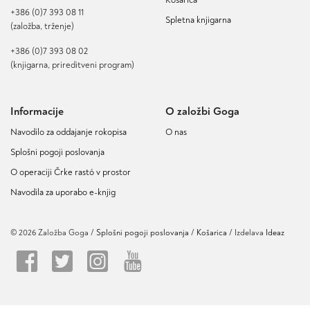
+386 (0)7 393 08 11
Spletna knjigarna
(založba, trženje)
+386 (0)7 393 08 02
(knjigarna, prireditveni program)
Informacije
O založbi Goga
Navodilo za oddajanje rokopisa
O nas
Splošni pogoji poslovanja
O operaciji Črke rastó v prostor
Navodila za uporabo e-knjig
© 2026 Založba Goga /
Splošni pogoji poslovanja
Košarica
/ Izdelava
Ideaz