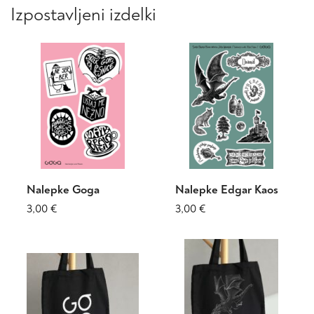
Možnosti
Izpostavljeni izdelki
24,90 €
lahko
izberete
na
strani
izdelka
Nalepke Goga
Nalepke Edgar Kaos
3,00
€
3,00
€