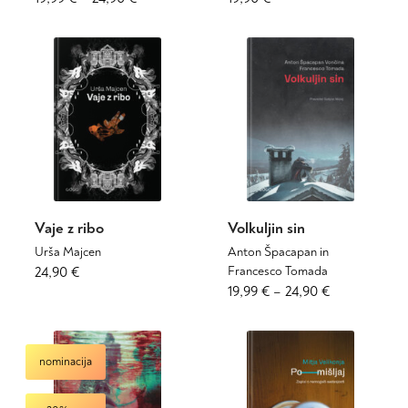
izdelek
izdelek
razpon:
ima
ima
od
več
več
19,99 €
različic.
različic.
do
Možnosti
Možnosti
24,90 €
lahko
lahko
izberete
izberete
na
na
strani
strani
izdelka
izdelka
Vaje z ribo
Volkuljin sin
Urša Majcen
Anton Špacapan in
Ta
24,90
€
Francesco Tomada
izdelek
Cenovni
Ta
19,99
€
–
24,90
€
ima
izdelek
razpon:
več
ima
od
različic.
več
19,99 €
nominacija
Možnosti
različic.
do
lahko
Možnosti
24,90 €
izberete
lahko