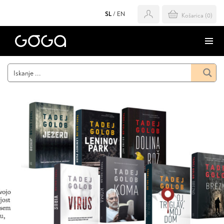
SL
/
EN
Košarica (
0
)