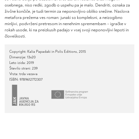
osebnega, niso redki, zgodb o uspehu pa je malo. Dendriti, oznaka za
živčne končiče, je tudi termin za neponovljivo obliko snežine. Naslova
metafora prežema ves roman: junaki so kompleksni, a neizogibno
minljivi, podvrženi pretresom in nenehnim spremembam – igračke v
rokah usode, ki na preizkusih padajo v vsej svoji neponovljivi lepoti in
človeškosti.
Copyright: Kalia Papadaki in Polis Editions, 2015
Dimenzije: 13x20
Leto izida: 2019
Število strani: 239
Vrsta: trda vezava
ISBN: 9789612772307