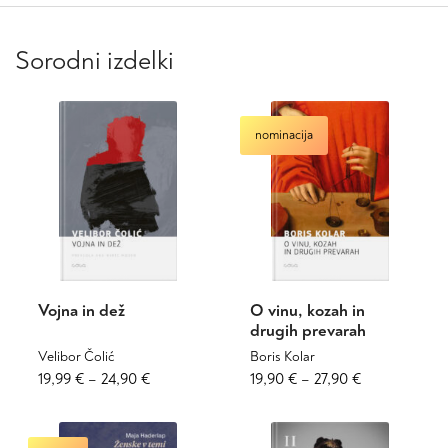
Sorodni izdelki
nominacija
Vojna in dež
O vinu, kozah in
drugih prevarah
Velibor Čolić
Boris Kolar
Cenovni
Ta
Cenovni
Ta
19,99
€
–
24,90
€
19,90
€
–
27,90
€
izdelek
izdelek
razpon:
razpon:
ima
ima
od
od
več
več