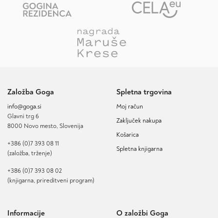
Založba Goga
Spletna trgovina
info@goga.si
Moj račun
Glavni trg 6
Zaključek nakupa
8000 Novo mesto, Slovenija
Košarica
+386 (0)7 393 08 11
Spletna knjigarna
(založba, trženje)
+386 (0)7 393 08 02
(knjigarna, prireditveni program)
Informacije
O založbi Goga