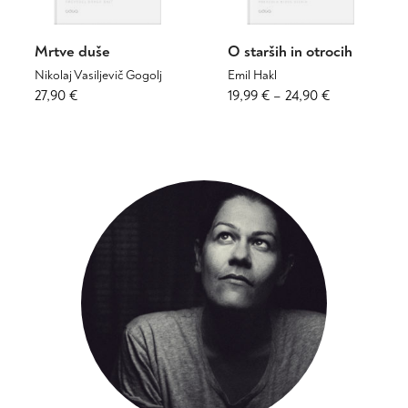
izdelka
izdelka
Mrtve duše
O starših in otrocih
Nikolaj Vasiljevič Gogolj
Emil Hakl
Cenovni
Ta
27,90
€
19,99
€
–
24,90
€
izdelek
razpon:
ima
od
več
19,99 €
različic.
do
Možnosti
24,90 €
lahko
izberete
na
strani
izdelka