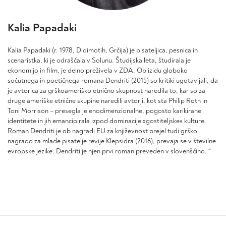
Kalia Papadaki
Kalia Papadaki (r. 1978, Didimotih, Grčija) je pisateljica, pesnica in
scenaristka, ki je odraščala v Solunu. Študijska leta, študirala je
ekonomijo in film, je delno preživela v ZDA. Ob izidu globoko
sočutnega in poetičnega romana Dendriti (2015) so kritiki ugotavljali, da
je avtorica za grškoameriško etnično skupnost naredila to, kar so za
druge ameriške etnične skupine naredili avtorji, kot sta Philip Roth in
Toni Morrison – presegla je enodimenzionalne, pogosto karikirane
identitete in jih emancipirala izpod dominacije »gostiteljske« kulture.
Roman Dendriti je ob nagradi EU za književnost prejel tudi grško
nagrado za mlade pisatelje revije Klepsidra (2016), prevaja se v številne
evropske jezike. Dendriti je njen prvi roman preveden v slovenščino. “