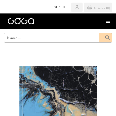
SL
/
EN
Košarica (
0
)