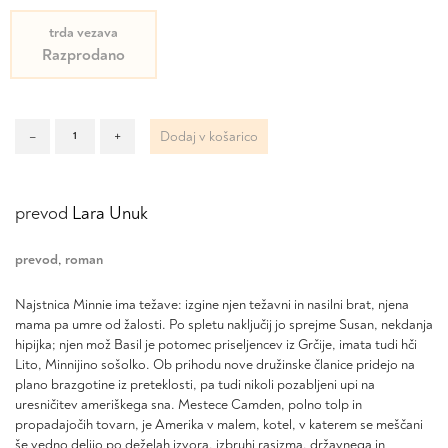
trda vezava
Razprodano
Dendriti
–
+
Dodaj v košarico
količina
prevod
Lara Unuk
prevod
,
roman
Najstnica Minnie ima težave: izgine njen težavni in nasilni brat, njena
mama pa umre od žalosti. Po spletu naključij jo sprejme Susan, nekdanja
hipijka; njen mož Basil je potomec priseljencev iz Grčije, imata tudi hči
Lito, Minnijino sošolko. Ob prihodu nove družinske članice pridejo na
plano brazgotine iz preteklosti, pa tudi nikoli pozabljeni upi na
uresničitev ameriškega sna. Mestece Camden, polno tolp in
propadajočih tovarn, je Amerika v malem, kotel, v katerem se meščani
še vedno delijo po deželah izvora, izbruhi rasizma, državnega in