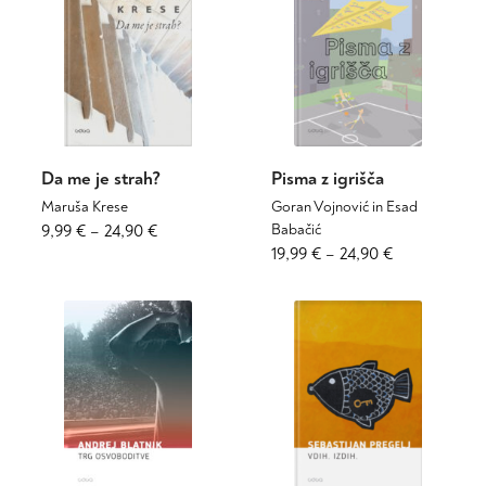
do
do
Možnosti
Možnosti
37,89 €
27,90 €
lahko
lahko
izberete
izberete
na
na
strani
strani
izdelka
izdelka
Da me je strah?
Pisma z igrišča
Maruša Krese
Goran Vojnović in Esad
Cenovni
Ta
9,99
€
–
24,90
€
Babačić
izdelek
Cenovni
Ta
19,99
€
–
24,90
€
razpon:
ima
izdelek
razpon:
od
več
ima
od
9,99 €
različic.
več
19,99 €
do
Možnosti
različic.
do
24,90 €
lahko
Možnosti
24,90 €
izberete
lahko
na
izberete
strani
na
izdelka
strani
izdelka