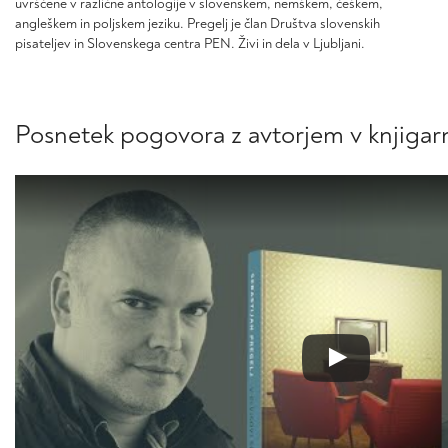
uvrščene v različne antologije v slovenskem, nemškem, češkem,
angleškem in poljskem jeziku. Pregelj je član Društva slovenskih
pisateljev in Slovenskega centra PEN. Živi in dela v Ljubljani.
Posnetek pogovora z avtorjem v knjigar