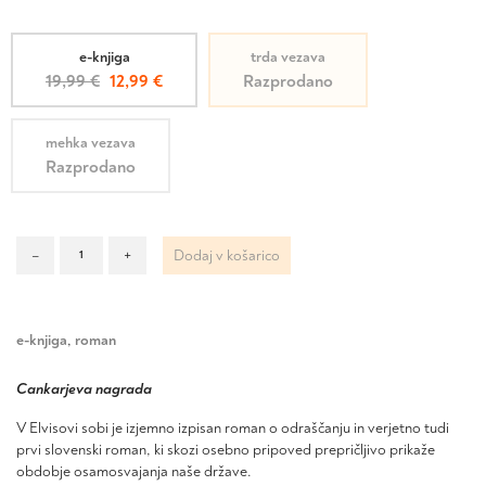
e-knjiga
trda vezava
Izvirna
Trenutna
19,99
€
12,99
€
Razprodano
cena
cena
je
je:
mehka vezava
bila:
12,99 €.
Razprodano
19,99 €.
V
–
+
Dodaj v košarico
Elvisovi
sobi
količina
e-knjiga
,
roman
Cankarjeva nagrada
V Elvisovi sobi je izjemno izpisan roman o odraščanju in verjetno tudi
prvi slovenski roman, ki skozi osebno pripoved prepričljivo prikaže
obdobje osamosvajanja naše države.