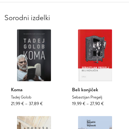
Sorodni izdelki
Koma
Beli konjiček
Tadej Golob
Sebastijan Pregelj
Cenovni
Ta
Cenovni
Ta
21,99
€
–
37,89
€
19,99
€
–
27,90
€
izdelek
izdelek
razpon:
razpon:
ima
ima
od
od
več
več
21,99 €
19,99 €
različic.
različic.