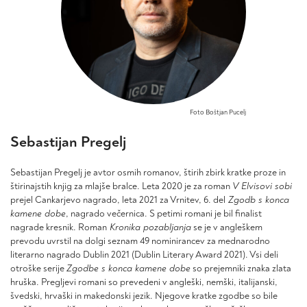
Foto Boštjan Pucelj
Sebastijan Pregelj
Sebastijan Pregelj je avtor osmih romanov, štirih zbirk kratke proze in
štirinajstih knjig za mlajše bralce. Leta 2020 je za roman
V Elvisovi sobi
prejel Cankarjevo nagrado, leta 2021 za Vrnitev, 6. del
Zgodb s konca
kamene dobe
, nagrado večernica. S petimi romani je bil finalist
nagrade kresnik. Roman
Kronika pozabljanja
se je v angleškem
prevodu uvrstil na dolgi seznam 49 nominirancev za mednarodno
literarno nagrado Dublin 2021 (Dublin Literary Award 2021). Vsi deli
otroške serije
Zgodbe s konca kamene dobe
so prejemniki znaka zlata
hruška. Pregljevi romani so prevedeni v angleški, nemški, italijanski,
švedski, hrvaški in makedonski jezik. Njegove kratke zgodbe so bile