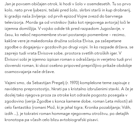
Jan je povsem običajen otrok, ki hodi v šolo v osemdesetih. Tu so prvo
kolo, nato prve ljubezni, težaki pred šolo, skrbni starši in kup drobnarij,
ki gradijo naša življenja: od prvih epizod Vojne zvezd do barvnega
televizorja. Morda ga od vrstnikov (tako kot njegovega avtorja) loči le
izjemna domišljija. V vojsko odide tik pred razpadom Jugoslavije, v
času, ko nekoč nepomembne stvari postanejo pomembne – recimo,
kakšne vere je makedonska družina sošolca Elvisa, pa zašepetane
zgodbe o dogajanju v gozdovih po drugi vojni. In ko razpade država, se
zaprejo tudi vrata Elvisove sobe, prostora svetlih otroških iger. V
Elvisovi sobi je izjemno izpisan roman o odraščanju in verjetno tudi prvi
slovenski roman, ki skozi osebno pripoved prepričljivo prikaže obdobje
osamosvajanja naše države.
Vajeni smo, da Sebastijan Pregelj (r. 1970) kompleksne teme zapisuje z
navidezno preprostostjo, hkrati pa s kristalno izbrušenimi stavki. A če je
doslej tako njegova proza za otroke kot odrasle pogosto posegala v
zgodovino (serija Zgodbe s konca kamene dobe, roman Leta milosti) ali
celo fantastiko (romani Mož, ki je jahal tigra; Kronika pozabljanja; Vdih,
izdih …), je tokratni roman hommage njegovemu otroštvu, po detajlih
kronotopa pa včasih celo blizu avtobiografski pisavi.