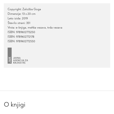
Copyright: Založba Goga
Dimenzije: 13 x 20 cm
Leto izida: 2019
Število strani: 351
Vrsta: e-knjiga, mehka vezava, trda vezava
ISBN: 9789612773250
ISBN: 9789612772178
ISBN: 9789612772550
O knjigi